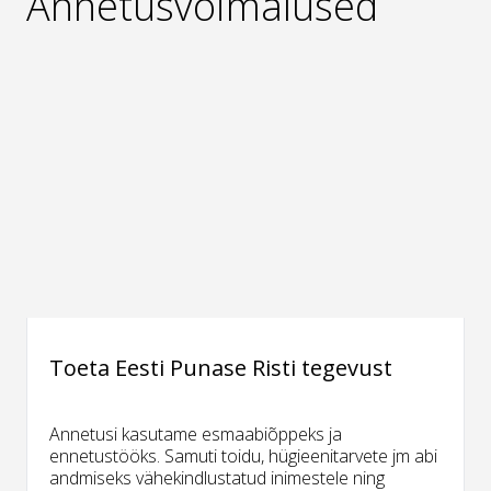
Annetusvõimalused
Toeta Eesti Punase Risti tegevust
Annetusi kasutame esmaabiõppeks ja
ennetustööks. Samuti toidu, hügieenitarvete jm abi
andmiseks vähekindlustatud inimestele ning