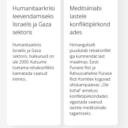
Humanitaarkriisi
Meditsiiniabi
leevendamiseks
lastele
Iisraelis ja Gaza
konfliktipiirkond
sektoris
ades
Humanitaarkriis
Hinnanguliselt
Iisraelis ja Gaza
puudutab relvakonflikt
sektoris, hukkunuid on
iga kümnendat last
üle 2000. Kutsume
maailmas. Eesti
toetama relvakonfliktis
Punane Rist ja
kannatada saanud
Rahvusvaheline Punase
inimesi.
Risti Komitee koguvad
ühiskampaanias „Ole
kohal“ annetusi
konfliktipiirkondades
vigastada saanud
lastele meditsiiniabi
tagamiseks.