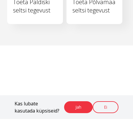
Toeta Paldiski
Toeta Põlvamaa
seltsi tegevust
seltsi tegevust
Kas lubate
Jah
Ei
kasutada küpsiseid?