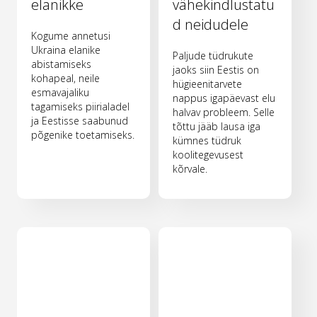
elanikke
vähekindlustatu
d neidudele
Kogume annetusi
Ukraina elanike
Paljude tüdrukute
abistamiseks
jaoks siin Eestis on
kohapeal, neile
hügieenitarvete
esmavajaliku
nappus igapäevast elu
tagamiseks piirialadel
halvav probleem. Selle
ja Eestisse saabunud
tõttu jääb lausa iga
põgenike toetamiseks.
kümnes tüdruk
koolitegevusest
kõrvale.