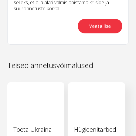
selleks, et olla alati valmis abistama kriiside ja
suurõnnetuste korral.
Vaata lisa
Teised annetusvõimalused
Toeta Ukraina
Hügieenitarbed