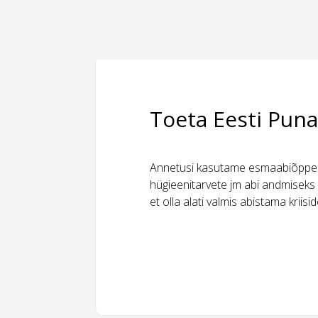
Toeta Eesti Puna
Annetusi kasutame esmaabiõppeks
hügieenitarvete jm abi andmiseks 
et olla alati valmis abistama kriis