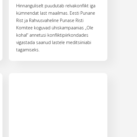
Hinnanguliselt puudutab relvakonflikt iga
kümnendat last maailmas. Eesti Punane
Rist ja Rahvusvaheline Punase Risti
Komitee koguvad ühiskampaanias „Ole
kohal“ annetusi konfliktipiirkondades
vigastada saanud lastele meditsiiniabi
tagamiseks.