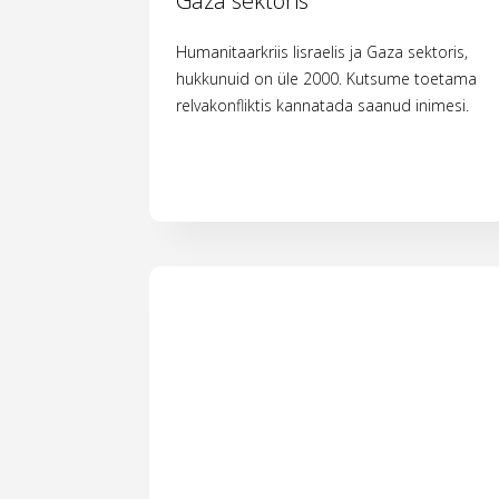
Gaza sektoris
Humanitaarkriis Iisraelis ja Gaza sektoris,
hukkunuid on üle 2000. Kutsume toetama
relvakonfliktis kannatada saanud inimesi.