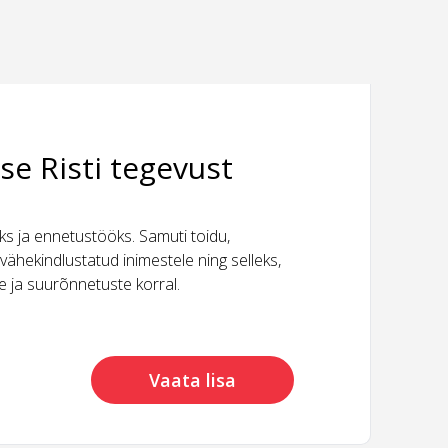
se Risti tegevust
 ja ennetustööks. Samuti toidu,
vähekindlustatud inimestele ning selleks,
ide ja suurõnnetuste korral.
Vaata lisa