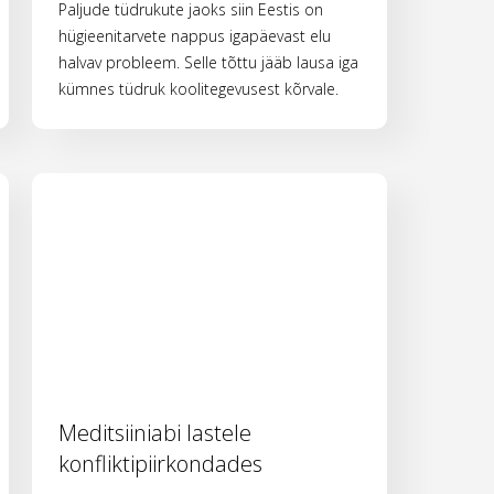
Paljude tüdrukute jaoks siin Eestis on
hügieenitarvete nappus igapäevast elu
halvav probleem. Selle tõttu jääb lausa iga
kümnes tüdruk koolitegevusest kõrvale.
Meditsiiniabi lastele
konfliktipiirkondades