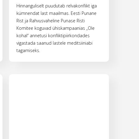
Hinnanguliselt puudutab relvakonflikt iga
kümnendat last maailmas. Eesti Punane
Rist ja Rahvusvaheline Punase Risti
Komitee koguvad ühiskampaanias „Ole
kohal“ annetusi konfliktipiirkondades
vigastada saanud lastele meditsiiniabi
tagamiseks.