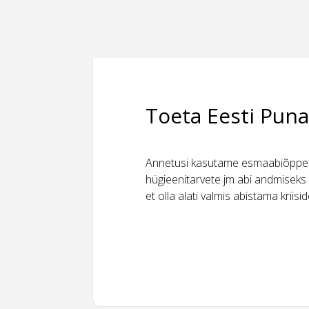
Toeta Eesti Puna
Annetusi kasutame esmaabiõppeks
hügieenitarvete jm abi andmiseks 
et olla alati valmis abistama kriis