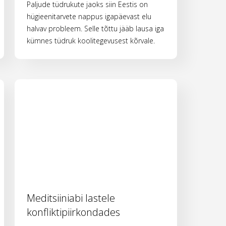
Paljude tüdrukute jaoks siin Eestis on
hügieenitarvete nappus igapäevast elu
halvav probleem. Selle tõttu jääb lausa iga
kümnes tüdruk koolitegevusest kõrvale.
Meditsiiniabi lastele
konfliktipiirkondades