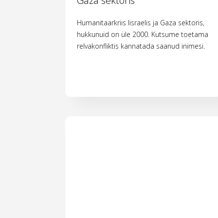
Gaza sektoris
Humanitaarkriis Iisraelis ja Gaza sektoris,
hukkunuid on üle 2000. Kutsume toetama
relvakonfliktis kannatada saanud inimesi.