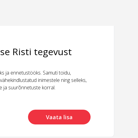
se Risti tegevust
 ja ennetustööks. Samuti toidu,
vähekindlustatud inimestele ning selleks,
ide ja suurõnnetuste korral.
Vaata lisa