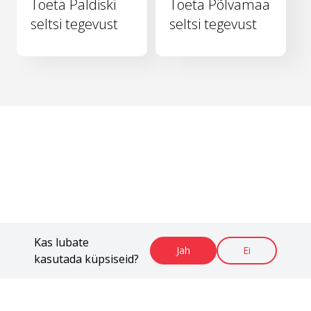
Toeta Paldiski
Toeta Põlvamaa
seltsi tegevust
seltsi tegevust
Kas lubate
Jah
Ei
kasutada küpsiseid?