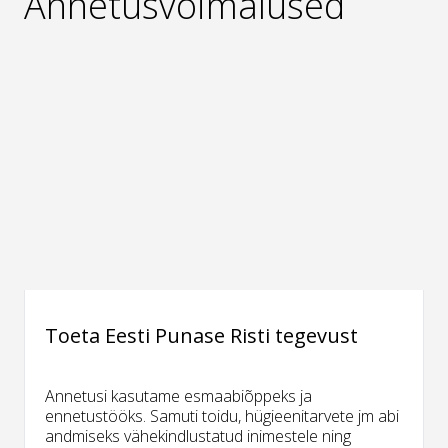
Annetusvõimalused
Toeta Eesti Punase Risti tegevust
Annetusi kasutame esmaabiõppeks ja
ennetustööks. Samuti toidu, hügieenitarvete jm abi
andmiseks vähekindlustatud inimestele ning