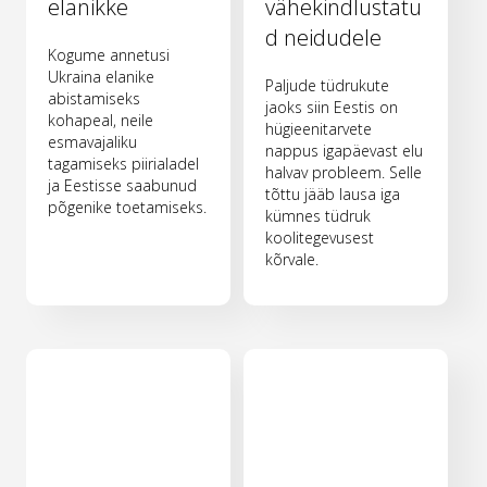
elanikke
vähekindlustatu
d neidudele
Kogume annetusi
Ukraina elanike
Paljude tüdrukute
abistamiseks
jaoks siin Eestis on
kohapeal, neile
hügieenitarvete
esmavajaliku
nappus igapäevast elu
tagamiseks piirialadel
halvav probleem. Selle
ja Eestisse saabunud
tõttu jääb lausa iga
põgenike toetamiseks.
kümnes tüdruk
koolitegevusest
kõrvale.