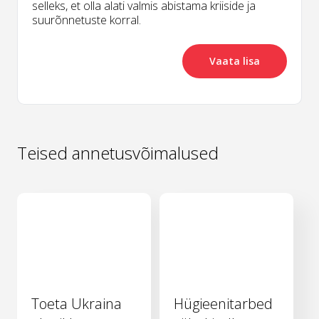
selleks, et olla alati valmis abistama kriiside ja
suurõnnetuste korral.
Vaata lisa
Teised annetusvõimalused
Toeta Ukraina
Hügieenitarbed