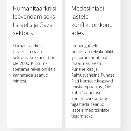
Humanitaarkriisi
Meditsiiniabi
leevendamiseks
lastele
Iisraelis ja Gaza
konfliktipiirkond
sektoris
ades
Humanitaarkriis
Hinnanguliselt
Iisraelis ja Gaza
puudutab relvakonflikt
sektoris, hukkunuid on
iga kümnendat last
üle 2000. Kutsume
maailmas. Eesti
toetama relvakonfliktis
Punane Rist ja
kannatada saanud
Rahvusvaheline Punase
inimesi.
Risti Komitee koguvad
ühiskampaanias „Ole
kohal“ annetusi
konfliktipiirkondades
vigastada saanud
lastele meditsiiniabi
tagamiseks.