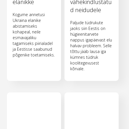
elanikke
vähekindlustatu
d neidudele
Kogume annetusi
Ukraina elanike
Paljude tüdrukute
abistamiseks
jaoks siin Eestis on
kohapeal, neile
hügieenitarvete
esmavajaliku
nappus igapäevast elu
tagamiseks piirialadel
halvav probleem. Selle
ja Eestisse saabunud
tõttu jääb lausa iga
põgenike toetamiseks.
kümnes tüdruk
koolitegevusest
kõrvale.