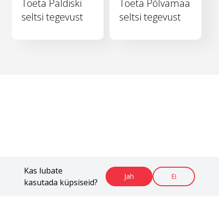
Toeta Paldiski
Toeta Põlvamaa
seltsi tegevust
seltsi tegevust
Kas lubate
Jah
Ei
kasutada küpsiseid?