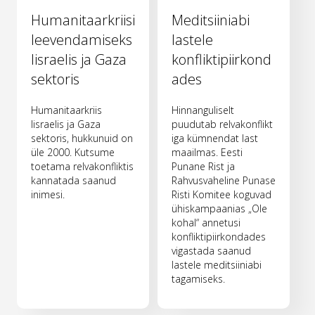
Humanitaarkriisi
Meditsiiniabi
leevendamiseks
lastele
Iisraelis ja Gaza
konfliktipiirkond
sektoris
ades
Humanitaarkriis
Hinnanguliselt
Iisraelis ja Gaza
puudutab relvakonflikt
sektoris, hukkunuid on
iga kümnendat last
üle 2000. Kutsume
maailmas. Eesti
toetama relvakonfliktis
Punane Rist ja
kannatada saanud
Rahvusvaheline Punase
inimesi.
Risti Komitee koguvad
ühiskampaanias „Ole
kohal“ annetusi
konfliktipiirkondades
vigastada saanud
lastele meditsiiniabi
tagamiseks.