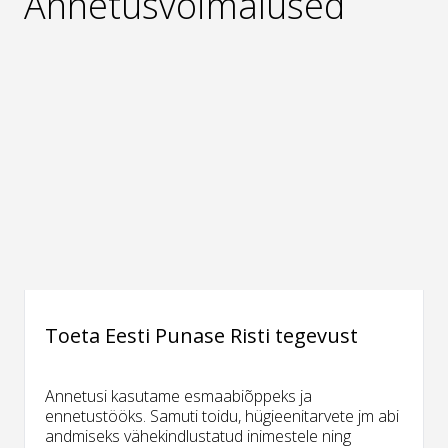
Annetusvõimalused
Toeta Eesti Punase Risti tegevust
Annetusi kasutame esmaabiõppeks ja
ennetustööks. Samuti toidu, hügieenitarvete jm abi
andmiseks vähekindlustatud inimestele ning