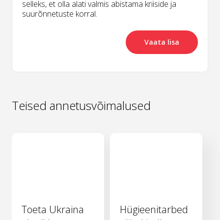
selleks, et olla alati valmis abistama kriiside ja
suurõnnetuste korral.
Vaata lisa
Teised annetusvõimalused
Toeta Ukraina
Hügieenitarbed