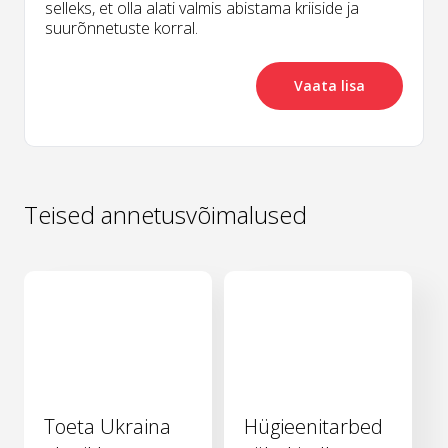
selleks, et olla alati valmis abistama kriiside ja
suurõnnetuste korral.
Vaata lisa
Teised annetusvõimalused
Toeta Ukraina
Hügieenitarbed