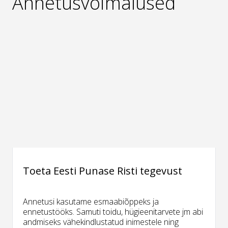
Annetusvõimalused
Toeta Eesti Punase Risti tegevust
Annetusi kasutame esmaabiõppeks ja
ennetustööks. Samuti toidu, hügieenitarvete jm abi
andmiseks vähekindlustatud inimestele ning