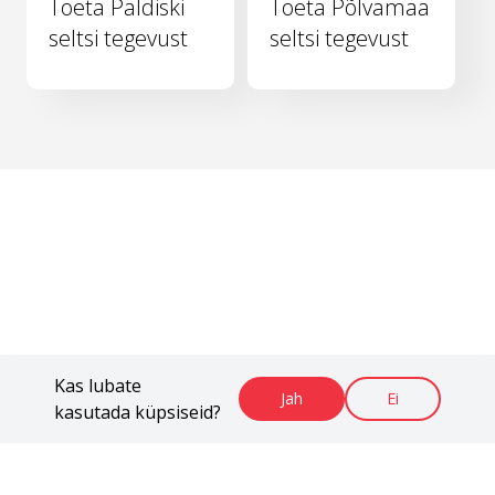
Toeta Paldiski
Toeta Põlvamaa
seltsi tegevust
seltsi tegevust
Kas lubate
Jah
Ei
kasutada küpsiseid?