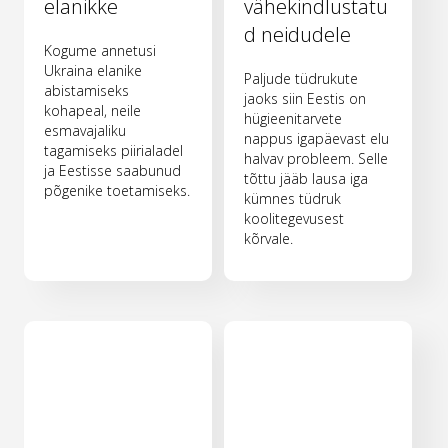
elanikke
vähekindlustatu
d neidudele
Kogume annetusi
Ukraina elanike
Paljude tüdrukute
abistamiseks
jaoks siin Eestis on
kohapeal, neile
hügieenitarvete
esmavajaliku
nappus igapäevast elu
tagamiseks piirialadel
halvav probleem. Selle
ja Eestisse saabunud
tõttu jääb lausa iga
põgenike toetamiseks.
kümnes tüdruk
koolitegevusest
kõrvale.