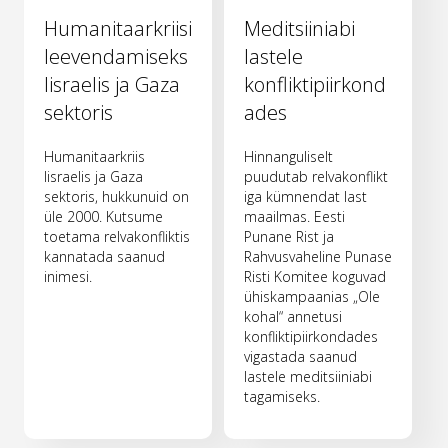
Humanitaarkriisi
Meditsiiniabi
leevendamiseks
lastele
Iisraelis ja Gaza
konfliktipiirkond
sektoris
ades
Humanitaarkriis
Hinnanguliselt
Iisraelis ja Gaza
puudutab relvakonflikt
sektoris, hukkunuid on
iga kümnendat last
üle 2000. Kutsume
maailmas. Eesti
toetama relvakonfliktis
Punane Rist ja
kannatada saanud
Rahvusvaheline Punase
inimesi.
Risti Komitee koguvad
ühiskampaanias „Ole
kohal“ annetusi
konfliktipiirkondades
vigastada saanud
lastele meditsiiniabi
tagamiseks.