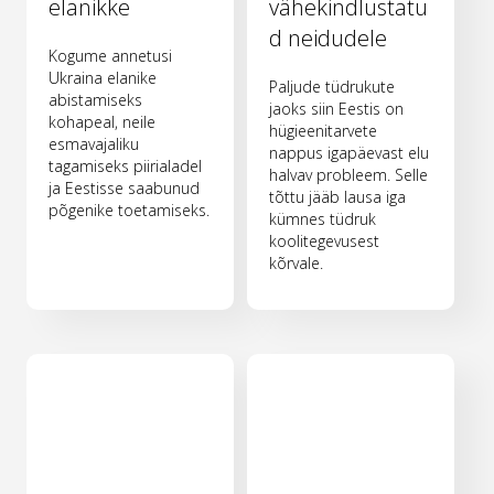
elanikke
vähekindlustatu
d neidudele
Kogume annetusi
Ukraina elanike
Paljude tüdrukute
abistamiseks
jaoks siin Eestis on
kohapeal, neile
hügieenitarvete
esmavajaliku
nappus igapäevast elu
tagamiseks piirialadel
halvav probleem. Selle
ja Eestisse saabunud
tõttu jääb lausa iga
põgenike toetamiseks.
kümnes tüdruk
koolitegevusest
kõrvale.