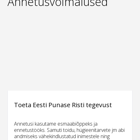
Annetusvõimalused
Toeta Eesti Punase Risti tegevust
Annetusi kasutame esmaabiõppeks ja
ennetustööks. Samuti toidu, hügieenitarvete jm abi
andmiseks vähekindlustatud inimestele ning