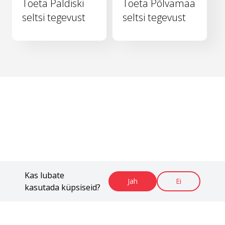
Toeta Paldiski
Toeta Põlvamaa
seltsi tegevust
seltsi tegevust
Kas lubate
Jah
Ei
kasutada küpsiseid?