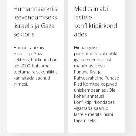
Humanitaarkriisi
Meditsiiniabi
leevendamiseks
lastele
Iisraelis ja Gaza
konfliktipiirkond
sektoris
ades
Humanitaarkriis
Hinnanguliselt
Iisraelis ja Gaza
puudutab relvakonflikt
sektoris, hukkunuid on
iga kümnendat last
üle 2000. Kutsume
maailmas. Eesti
toetama relvakonfliktis
Punane Rist ja
kannatada saanud
Rahvusvaheline Punase
inimesi.
Risti Komitee koguvad
ühiskampaanias „Ole
kohal“ annetusi
konfliktipiirkondades
vigastada saanud
lastele meditsiiniabi
tagamiseks.