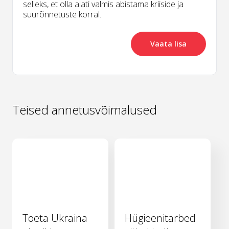
selleks, et olla alati valmis abistama kriiside ja
suurõnnetuste korral.
Vaata lisa
Teised annetusvõimalused
Toeta Ukraina
Hügieenitarbed