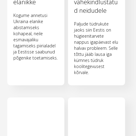
elanikke
vähekindlustatu
d neidudele
Kogume annetusi
Ukraina elanike
Paljude tüdrukute
abistamiseks
jaoks siin Eestis on
kohapeal, neile
hügieenitarvete
esmavajaliku
nappus igapäevast elu
tagamiseks piirialadel
halvav probleem. Selle
ja Eestisse saabunud
tõttu jääb lausa iga
põgenike toetamiseks.
kümnes tüdruk
koolitegevusest
kõrvale.