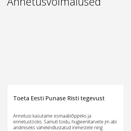
Annetusvõimalused
Toeta Eesti Punase Risti tegevust
Annetusi kasutame esmaabiõppeks ja
ennetustööks. Samuti toidu, hügieenitarvete jm abi
andmiseks vähekindlustatud inimestele ning