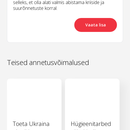
selleks, et olla alati valmis abistama kriiside ja
suurõnnetuste korral.
Vaata lisa
Teised annetusvõimalused
Toeta Ukraina
Hügieenitarbed