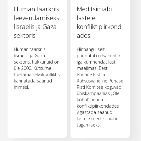
Humanitaarkriisi
Meditsiiniabi
leevendamiseks
lastele
Iisraelis ja Gaza
konfliktipiirkond
sektoris
ades
Humanitaarkriis
Hinnanguliselt
Iisraelis ja Gaza
puudutab relvakonflikt
sektoris, hukkunuid on
iga kümnendat last
üle 2000. Kutsume
maailmas. Eesti
toetama relvakonfliktis
Punane Rist ja
kannatada saanud
Rahvusvaheline Punase
inimesi.
Risti Komitee koguvad
ühiskampaanias „Ole
kohal“ annetusi
konfliktipiirkondades
vigastada saanud
lastele meditsiiniabi
tagamiseks.