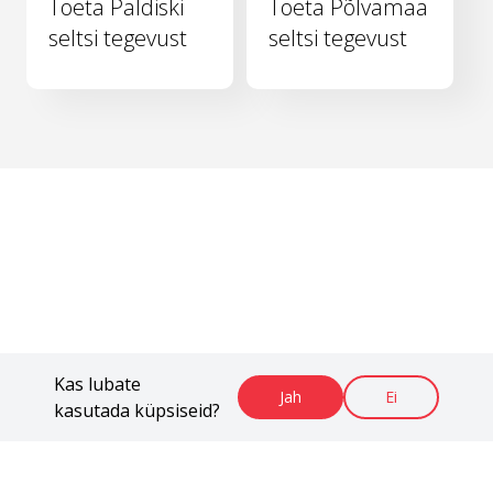
Toeta Paldiski
Toeta Põlvamaa
seltsi tegevust
seltsi tegevust
Kas lubate
Jah
Ei
kasutada küpsiseid?