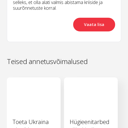
selleks, et olla alati valmis abistama kriiside ja
suurõnnetuste korral.
Vaata lisa
Teised annetusvõimalused
Toeta Ukraina
Hügieenitarbed