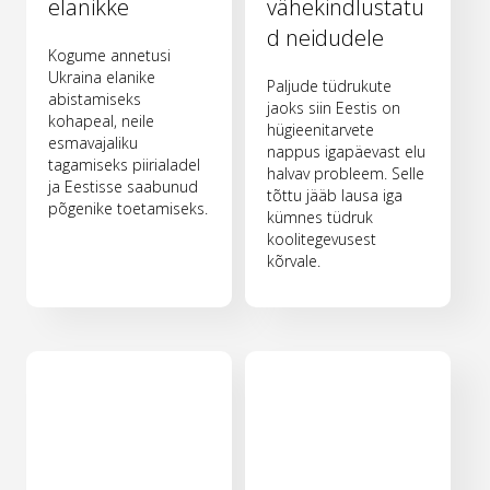
elanikke
vähekindlustatu
d neidudele
Kogume annetusi
Ukraina elanike
Paljude tüdrukute
abistamiseks
jaoks siin Eestis on
kohapeal, neile
hügieenitarvete
esmavajaliku
nappus igapäevast elu
tagamiseks piirialadel
halvav probleem. Selle
ja Eestisse saabunud
tõttu jääb lausa iga
põgenike toetamiseks.
kümnes tüdruk
koolitegevusest
kõrvale.