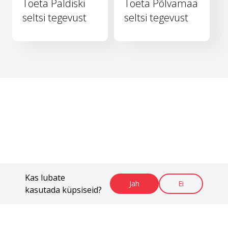
Toeta Paldiski
Toeta Põlvamaa
seltsi tegevust
seltsi tegevust
Kas lubate
Jah
Ei
kasutada küpsiseid?