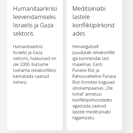
Humanitaarkriisi
Meditsiiniabi
leevendamiseks
lastele
Iisraelis ja Gaza
konfliktipiirkond
sektoris
ades
Humanitaarkriis
Hinnanguliselt
Iisraelis ja Gaza
puudutab relvakonflikt
sektoris, hukkunuid on
iga kümnendat last
üle 2000. Kutsume
maailmas. Eesti
toetama relvakonfliktis
Punane Rist ja
kannatada saanud
Rahvusvaheline Punase
inimesi.
Risti Komitee koguvad
ühiskampaanias „Ole
kohal“ annetusi
konfliktipiirkondades
vigastada saanud
lastele meditsiiniabi
tagamiseks.