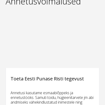
Annetusvõimalused
Toeta Eesti Punase Risti tegevust
Annetusi kasutame esmaabiõppeks ja
ennetustööks. Samuti toidu, hügieenitarvete jm abi
andmiseks vähekindlustatud inimestele ning