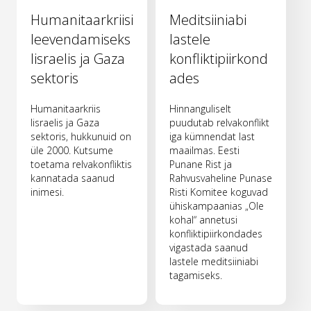
Humanitaarkriisi
Meditsiiniabi
leevendamiseks
lastele
Iisraelis ja Gaza
konfliktipiirkond
sektoris
ades
Humanitaarkriis
Hinnanguliselt
Iisraelis ja Gaza
puudutab relvakonflikt
sektoris, hukkunuid on
iga kümnendat last
üle 2000. Kutsume
maailmas. Eesti
toetama relvakonfliktis
Punane Rist ja
kannatada saanud
Rahvusvaheline Punase
inimesi.
Risti Komitee koguvad
ühiskampaanias „Ole
kohal“ annetusi
konfliktipiirkondades
vigastada saanud
lastele meditsiiniabi
tagamiseks.