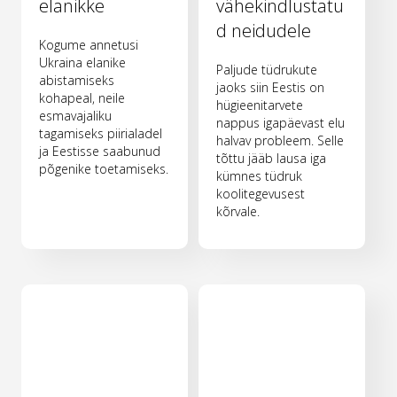
elanikke
vähekindlustatu
d neidudele
Kogume annetusi
Ukraina elanike
Paljude tüdrukute
abistamiseks
jaoks siin Eestis on
kohapeal, neile
hügieenitarvete
esmavajaliku
nappus igapäevast elu
tagamiseks piirialadel
halvav probleem. Selle
ja Eestisse saabunud
tõttu jääb lausa iga
põgenike toetamiseks.
kümnes tüdruk
koolitegevusest
kõrvale.