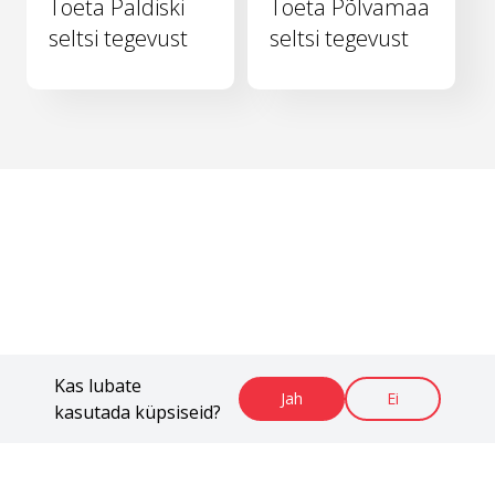
Toeta Paldiski
Toeta Põlvamaa
seltsi tegevust
seltsi tegevust
Kas lubate
Jah
Ei
kasutada küpsiseid?