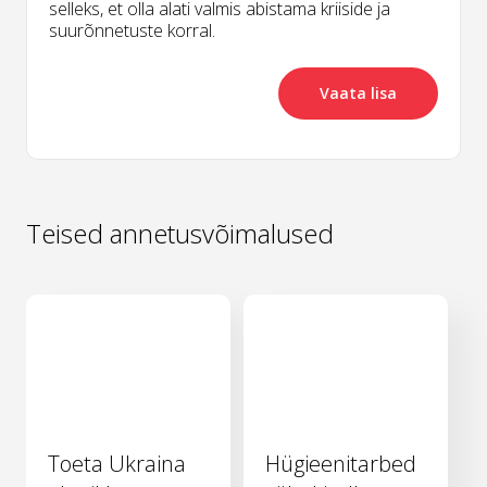
selleks, et olla alati valmis abistama kriiside ja
suurõnnetuste korral.
Vaata lisa
Teised annetusvõimalused
Toeta Ukraina
Hügieenitarbed