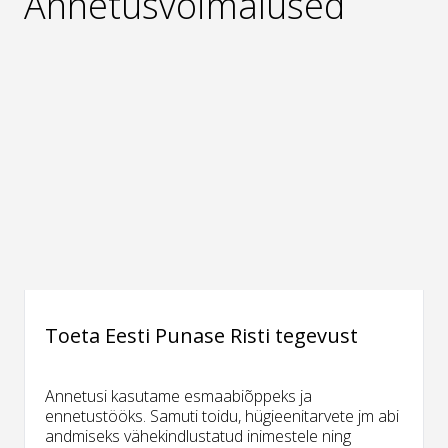
Annetusvõimalused
Toeta Eesti Punase Risti tegevust
Annetusi kasutame esmaabiõppeks ja
ennetustööks. Samuti toidu, hügieenitarvete jm abi
andmiseks vähekindlustatud inimestele ning