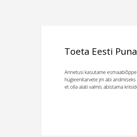
Toeta Eesti Puna
Annetusi kasutame esmaabiõppeks
hügieenitarvete jm abi andmiseks 
et olla alati valmis abistama kriis