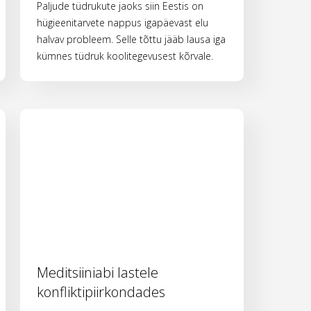
Paljude tüdrukute jaoks siin Eestis on
hügieenitarvete nappus igapäevast elu
halvav probleem. Selle tõttu jääb lausa iga
kümnes tüdruk koolitegevusest kõrvale.
Meditsiiniabi lastele
konfliktipiirkondades