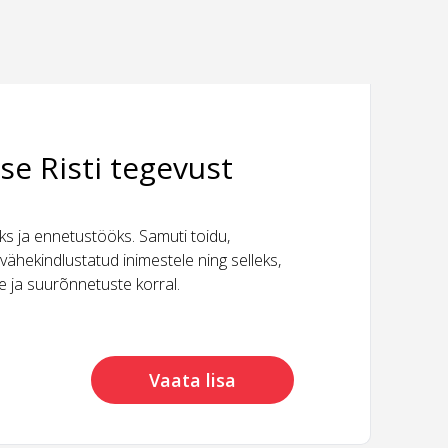
se Risti tegevust
 ja ennetustööks. Samuti toidu,
vähekindlustatud inimestele ning selleks,
ide ja suurõnnetuste korral.
Vaata lisa