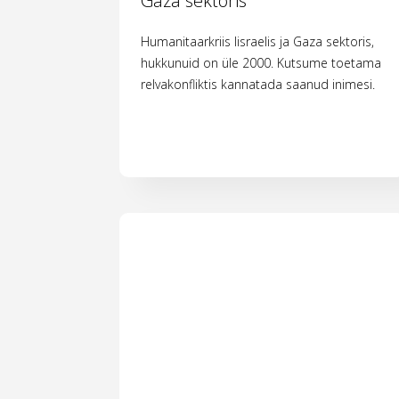
Gaza sektoris
Humanitaarkriis Iisraelis ja Gaza sektoris,
hukkunuid on üle 2000. Kutsume toetama
relvakonfliktis kannatada saanud inimesi.