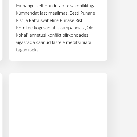
Hinnanguliselt puudutab relvakonflikt iga
kümnendat last maailmas. Eesti Punane
Rist ja Rahvusvaheline Punase Risti
Komitee koguvad ühiskampaanias „Ole
kohal“ annetusi konfliktipiirkondades
vigastada saanud lastele meditsiiniabi
tagamiseks.