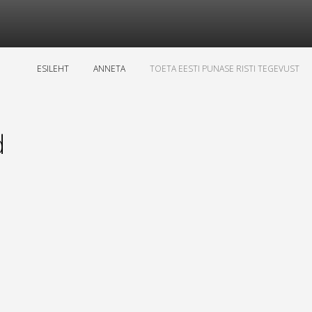
ESILEHT
ANNETA
TOETA EESTI PUNASE RISTI TEGEVUST
d