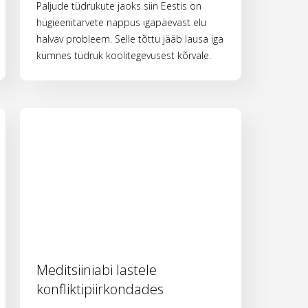
Paljude tüdrukute jaoks siin Eestis on
hügieenitarvete nappus igapäevast elu
halvav probleem. Selle tõttu jääb lausa iga
kümnes tüdruk koolitegevusest kõrvale.
Meditsiiniabi lastele
konfliktipiirkondades