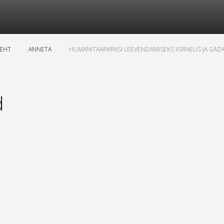
LEHT
ANNETA
HUMANITAARKRIISI LEEVENDAMISEKS IISRAELIS JA GAZ
d