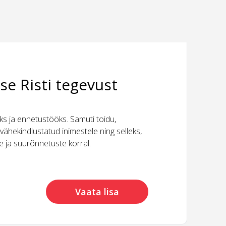
se Risti tegevust
 ja ennetustööks. Samuti toidu,
vähekindlustatud inimestele ning selleks,
ide ja suurõnnetuste korral.
Vaata lisa