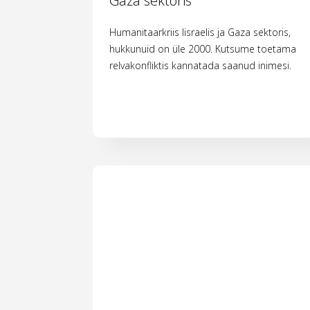
Gaza sektoris
Humanitaarkriis Iisraelis ja Gaza sektoris,
hukkunuid on üle 2000. Kutsume toetama
relvakonfliktis kannatada saanud inimesi.