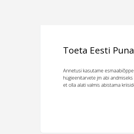
Toeta Eesti Puna
Annetusi kasutame esmaabiõppeks
hügieenitarvete jm abi andmiseks 
et olla alati valmis abistama kriis