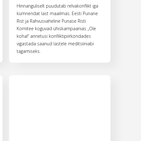
Hinnanguliselt puudutab relvakonflikt iga
kümnendat last maailmas. Eesti Punane
Rist ja Rahvusvaheline Punase Risti
Komitee koguvad ühiskampaanias „Ole
kohal“ annetusi konfliktipiirkondades
vigastada saanud lastele meditsiiniabi
tagamiseks.