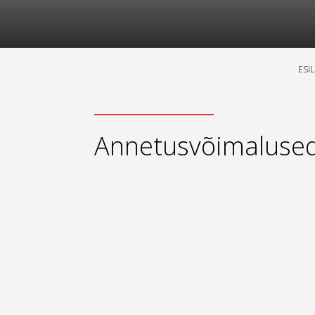
ESI
Annetusvõimaluse