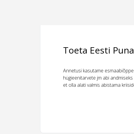
Toeta Eesti Puna
Annetusi kasutame esmaabiõppeks
hügieenitarvete jm abi andmiseks 
et olla alati valmis abistama kriis