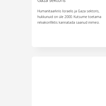
Gaza sektoris
Humanitaarkriis Iisraelis ja Gaza sektoris,
hukkunuid on üle 2000. Kutsume toetama
relvakonfliktis kannatada saanud inimesi.