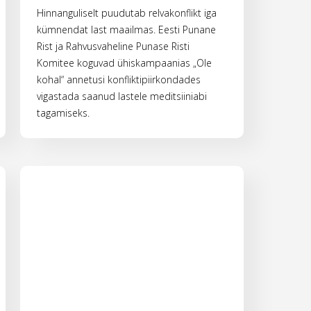
Hinnanguliselt puudutab relvakonflikt iga
kümnendat last maailmas. Eesti Punane
Rist ja Rahvusvaheline Punase Risti
Komitee koguvad ühiskampaanias „Ole
kohal“ annetusi konfliktipiirkondades
vigastada saanud lastele meditsiiniabi
tagamiseks.