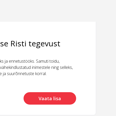
se Risti tegevust
 ja ennetustööks. Samuti toidu,
vähekindlustatud inimestele ning selleks,
ide ja suurõnnetuste korral.
Vaata lisa