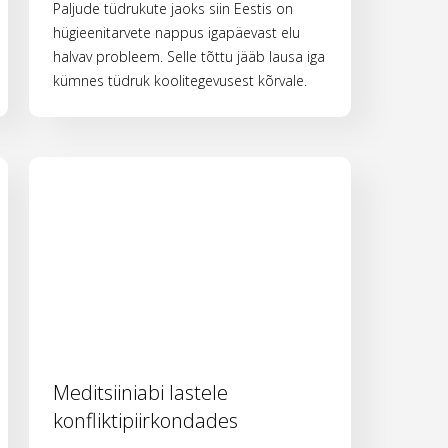
Paljude tüdrukute jaoks siin Eestis on
hügieenitarvete nappus igapäevast elu
halvav probleem. Selle tõttu jääb lausa iga
kümnes tüdruk koolitegevusest kõrvale.
Meditsiiniabi lastele
konfliktipiirkondades