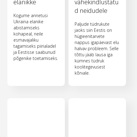
elanikke
vähekindlustatu
d neidudele
Kogume annetusi
Ukraina elanike
Paljude tüdrukute
abistamiseks
jaoks siin Eestis on
kohapeal, neile
hügieenitarvete
esmavajaliku
nappus igapäevast elu
tagamiseks piirialadel
halvav probleem. Selle
ja Eestisse saabunud
tõttu jääb lausa iga
põgenike toetamiseks.
kümnes tüdruk
koolitegevusest
kõrvale.