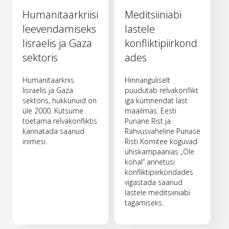
Humanitaarkriisi
Meditsiiniabi
leevendamiseks
lastele
Iisraelis ja Gaza
konfliktipiirkond
sektoris
ades
Humanitaarkriis
Hinnanguliselt
Iisraelis ja Gaza
puudutab relvakonflikt
sektoris, hukkunuid on
iga kümnendat last
üle 2000. Kutsume
maailmas. Eesti
toetama relvakonfliktis
Punane Rist ja
kannatada saanud
Rahvusvaheline Punase
inimesi.
Risti Komitee koguvad
ühiskampaanias „Ole
kohal“ annetusi
konfliktipiirkondades
vigastada saanud
lastele meditsiiniabi
tagamiseks.