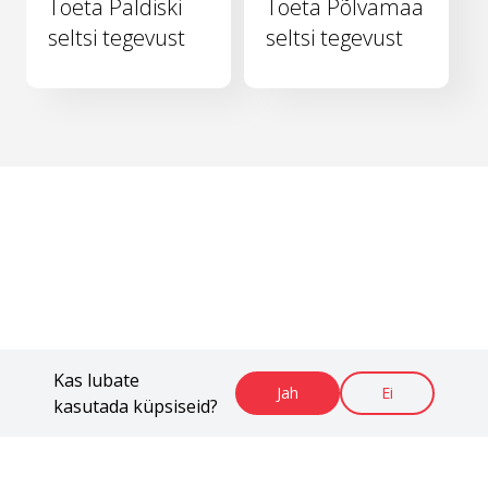
Toeta Paldiski
Toeta Põlvamaa
seltsi tegevust
seltsi tegevust
Kas lubate
Jah
Ei
kasutada küpsiseid?