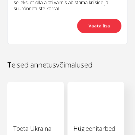
selleks, et olla alati valmis abistama kriiside ja
suurõnnetuste korral.
Vaata lisa
Teised annetusvõimalused
Toeta Ukraina
Hügieenitarbed