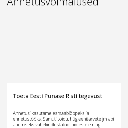
Annetusvõimalused
Toeta Eesti Punase Risti tegevust
Annetusi kasutame esmaabiõppeks ja
ennetustööks. Samuti toidu, hügieenitarvete jm abi
andmiseks vähekindlustatud inimestele ning