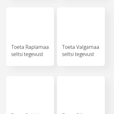
Toeta Raplamaa
Toeta Valgamaa
seltsi tegevust
seltsi tegevust