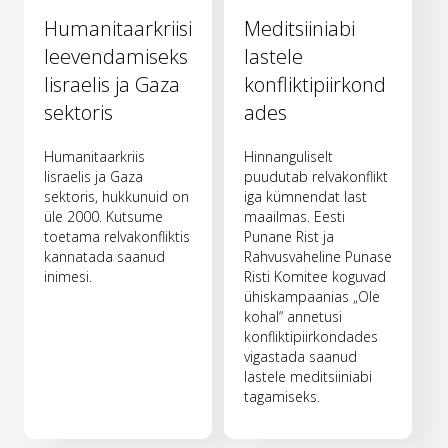
Humanitaarkriisi
Meditsiiniabi
leevendamiseks
lastele
Iisraelis ja Gaza
konfliktipiirkond
sektoris
ades
Humanitaarkriis
Hinnanguliselt
Iisraelis ja Gaza
puudutab relvakonflikt
sektoris, hukkunuid on
iga kümnendat last
üle 2000. Kutsume
maailmas. Eesti
toetama relvakonfliktis
Punane Rist ja
kannatada saanud
Rahvusvaheline Punase
inimesi.
Risti Komitee koguvad
ühiskampaanias „Ole
kohal“ annetusi
konfliktipiirkondades
vigastada saanud
lastele meditsiiniabi
tagamiseks.