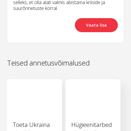
selleks, et olla alati valmis abistama kriiside ja
suurõnnetuste korral.
Vaata lisa
Teised annetusvõimalused
Toeta Ukraina
Hügieenitarbed