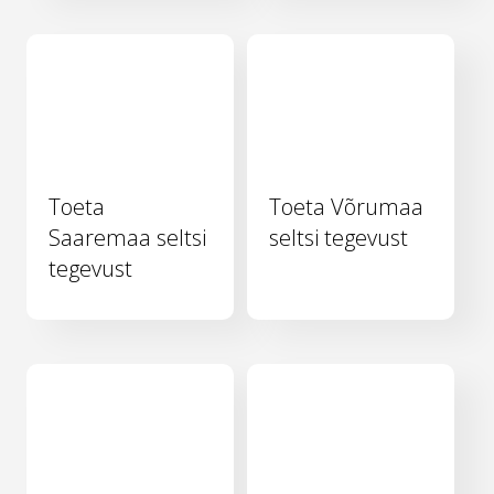
Toeta
Toeta Võrumaa
Saaremaa seltsi
seltsi tegevust
tegevust