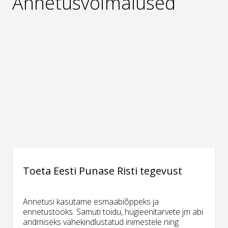
Annetusvõimalused
Toeta Eesti Punase Risti tegevust
Annetusi kasutame esmaabiõppeks ja
ennetustööks. Samuti toidu, hügieenitarvete jm abi
andmiseks vähekindlustatud inimestele ning