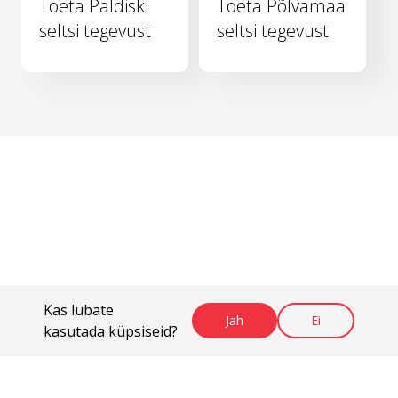
Toeta Paldiski
Toeta Põlvamaa
seltsi tegevust
seltsi tegevust
Kas lubate
Jah
Ei
kasutada küpsiseid?