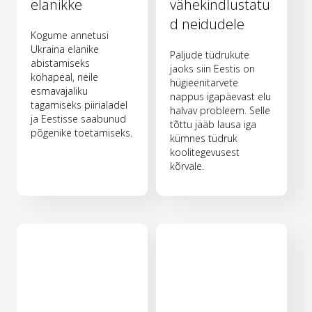
elanikke
vähekindlustatu
d neidudele
Kogume annetusi
Ukraina elanike
Paljude tüdrukute
abistamiseks
jaoks siin Eestis on
kohapeal, neile
hügieenitarvete
esmavajaliku
nappus igapäevast elu
tagamiseks piirialadel
halvav probleem. Selle
ja Eestisse saabunud
tõttu jääb lausa iga
põgenike toetamiseks.
kümnes tüdruk
koolitegevusest
kõrvale.