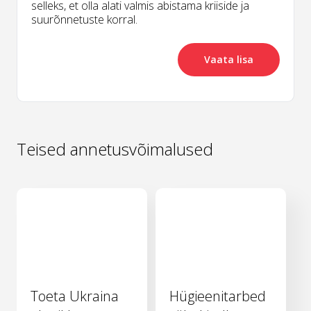
selleks, et olla alati valmis abistama kriiside ja
suurõnnetuste korral.
Vaata lisa
Teised annetusvõimalused
Toeta Ukraina
Hügieenitarbed