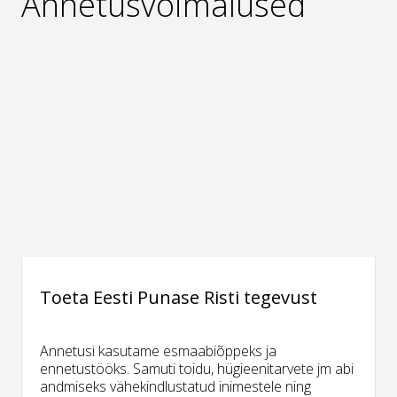
Annetusvõimalused
Toeta Eesti Punase Risti tegevust
Annetusi kasutame esmaabiõppeks ja
ennetustööks. Samuti toidu, hügieenitarvete jm abi
andmiseks vähekindlustatud inimestele ning