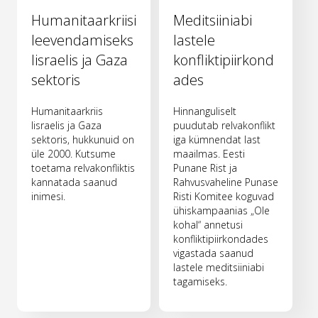
Humanitaarkriisi
Meditsiiniabi
leevendamiseks
lastele
Iisraelis ja Gaza
konfliktipiirkond
sektoris
ades
Humanitaarkriis
Hinnanguliselt
Iisraelis ja Gaza
puudutab relvakonflikt
sektoris, hukkunuid on
iga kümnendat last
üle 2000. Kutsume
maailmas. Eesti
toetama relvakonfliktis
Punane Rist ja
kannatada saanud
Rahvusvaheline Punase
inimesi.
Risti Komitee koguvad
ühiskampaanias „Ole
kohal“ annetusi
konfliktipiirkondades
vigastada saanud
lastele meditsiiniabi
tagamiseks.