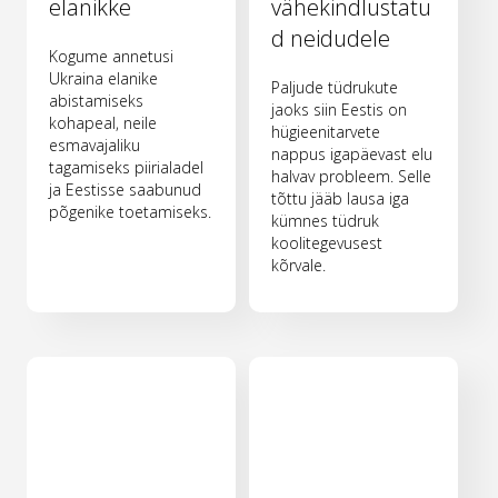
elanikke
vähekindlustatu
d neidudele
Kogume annetusi
Ukraina elanike
Paljude tüdrukute
abistamiseks
jaoks siin Eestis on
kohapeal, neile
hügieenitarvete
esmavajaliku
nappus igapäevast elu
tagamiseks piirialadel
halvav probleem. Selle
ja Eestisse saabunud
tõttu jääb lausa iga
põgenike toetamiseks.
kümnes tüdruk
koolitegevusest
kõrvale.