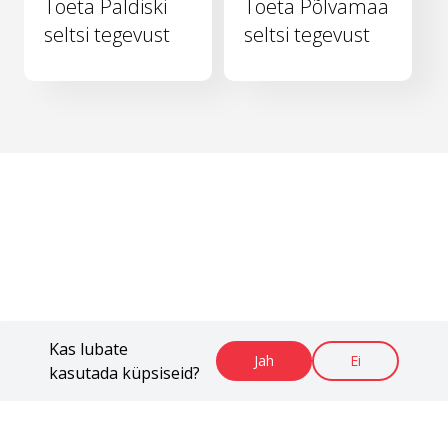
Toeta Paldiski
Toeta Põlvamaa
seltsi tegevust
seltsi tegevust
Kas lubate
Jah
Ei
kasutada küpsiseid?