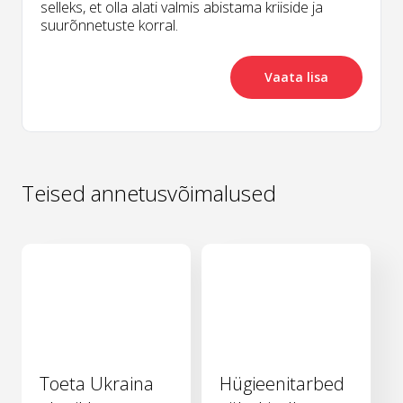
selleks, et olla alati valmis abistama kriiside ja
suurõnnetuste korral.
Vaata lisa
Teised annetusvõimalused
Toeta Ukraina
Hügieenitarbed