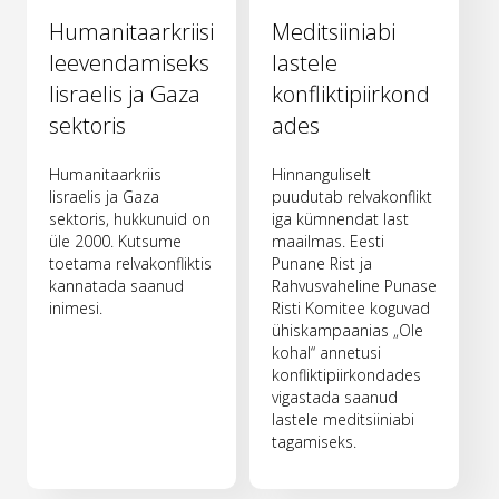
Humanitaarkriisi
Meditsiiniabi
leevendamiseks
lastele
Iisraelis ja Gaza
konfliktipiirkond
sektoris
ades
Humanitaarkriis
Hinnanguliselt
Iisraelis ja Gaza
puudutab relvakonflikt
sektoris, hukkunuid on
iga kümnendat last
üle 2000. Kutsume
maailmas. Eesti
toetama relvakonfliktis
Punane Rist ja
kannatada saanud
Rahvusvaheline Punase
inimesi.
Risti Komitee koguvad
ühiskampaanias „Ole
kohal“ annetusi
konfliktipiirkondades
vigastada saanud
lastele meditsiiniabi
tagamiseks.