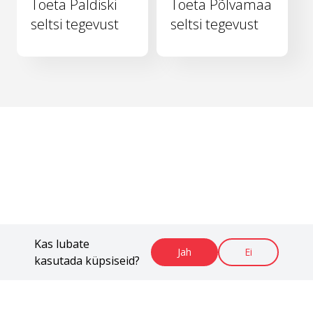
Toeta Paldiski
Toeta Põlvamaa
seltsi tegevust
seltsi tegevust
Kas lubate
Jah
Ei
kasutada küpsiseid?