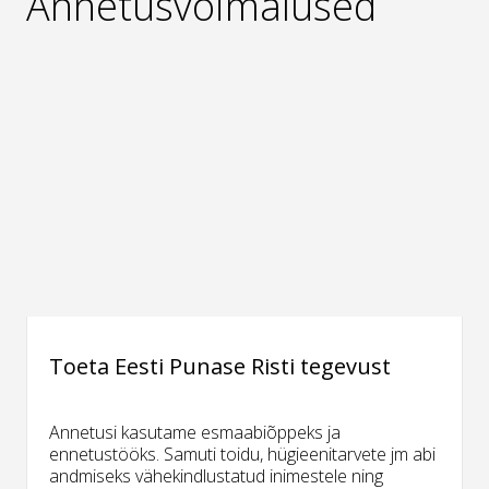
Annetusvõimalused
Toeta Eesti Punase Risti tegevust
Annetusi kasutame esmaabiõppeks ja
ennetustööks. Samuti toidu, hügieenitarvete jm abi
andmiseks vähekindlustatud inimestele ning