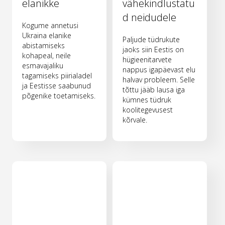
elanikke
vähekindlustatu
d neidudele
Kogume annetusi
Ukraina elanike
Paljude tüdrukute
abistamiseks
jaoks siin Eestis on
kohapeal, neile
hügieenitarvete
esmavajaliku
nappus igapäevast elu
tagamiseks piirialadel
halvav probleem. Selle
ja Eestisse saabunud
tõttu jääb lausa iga
põgenike toetamiseks.
kümnes tüdruk
koolitegevusest
kõrvale.