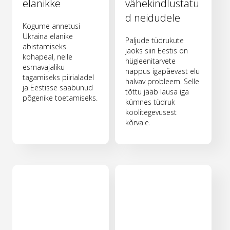
elanikke
vähekindlustatu
d neidudele
Kogume annetusi
Ukraina elanike
Paljude tüdrukute
abistamiseks
jaoks siin Eestis on
kohapeal, neile
hügieenitarvete
esmavajaliku
nappus igapäevast elu
tagamiseks piirialadel
halvav probleem. Selle
ja Eestisse saabunud
tõttu jääb lausa iga
põgenike toetamiseks.
kümnes tüdruk
koolitegevusest
kõrvale.