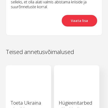
selleks, et olla alati valmis abistama kriiside ja
suurõnnetuste korral.
Vaata lisa
Teised annetusvõimalused
Toeta Ukraina
Hügieenitarbed