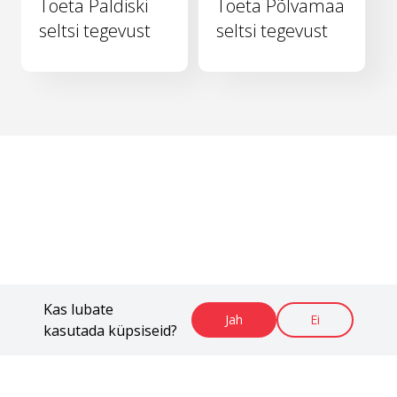
Toeta Paldiski
Toeta Põlvamaa
seltsi tegevust
seltsi tegevust
Kas lubate
Jah
Ei
kasutada küpsiseid?