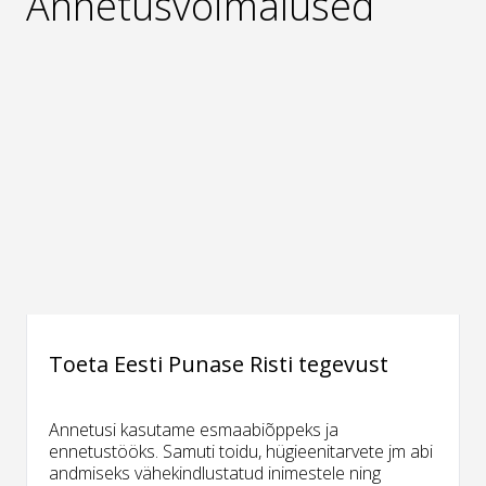
Annetusvõimalused
Toeta Eesti Punase Risti tegevust
Annetusi kasutame esmaabiõppeks ja
ennetustööks. Samuti toidu, hügieenitarvete jm abi
andmiseks vähekindlustatud inimestele ning