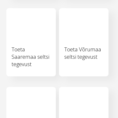
Toeta
Toeta Võrumaa
Saaremaa seltsi
seltsi tegevust
tegevust