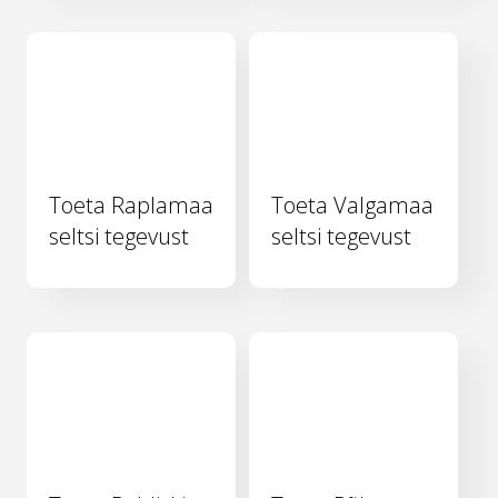
Toeta Raplamaa
Toeta Valgamaa
seltsi tegevust
seltsi tegevust