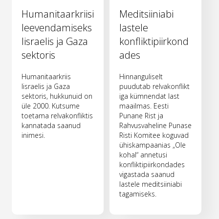
Humanitaarkriisi
Meditsiiniabi
leevendamiseks
lastele
Iisraelis ja Gaza
konfliktipiirkond
sektoris
ades
Humanitaarkriis
Hinnanguliselt
Iisraelis ja Gaza
puudutab relvakonflikt
sektoris, hukkunuid on
iga kümnendat last
üle 2000. Kutsume
maailmas. Eesti
toetama relvakonfliktis
Punane Rist ja
kannatada saanud
Rahvusvaheline Punase
inimesi.
Risti Komitee koguvad
ühiskampaanias „Ole
kohal“ annetusi
konfliktipiirkondades
vigastada saanud
lastele meditsiiniabi
tagamiseks.