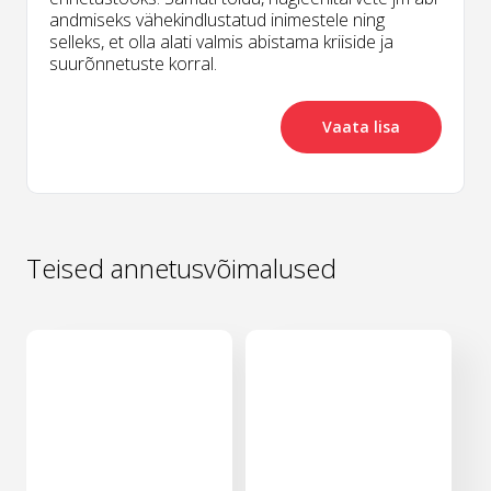
andmiseks vähekindlustatud inimestele ning
selleks, et olla alati valmis abistama kriiside ja
suurõnnetuste korral.
Vaata lisa
Teised annetusvõimalused