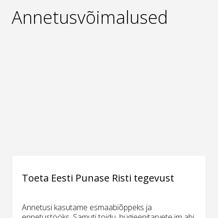
Annetusvõimalused
Toeta Eesti Punase Risti tegevust
Annetusi kasutame esmaabiõppeks ja
ennetustööks. Samuti toidu, hügieenitarvete jm abi