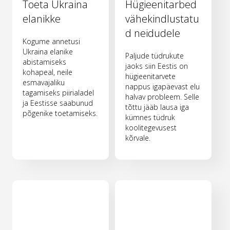
Toeta Ukraina
Hügieenitarbed
elanikke
vähekindlustatu
d neidudele
Kogume annetusi
Ukraina elanike
Paljude tüdrukute
abistamiseks
jaoks siin Eestis on
kohapeal, neile
hügieenitarvete
esmavajaliku
nappus igapäevast elu
tagamiseks piirialadel
halvav probleem. Selle
ja Eestisse saabunud
tõttu jääb lausa iga
põgenike toetamiseks.
kümnes tüdruk
koolitegevusest
kõrvale.