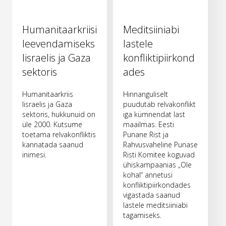
Humanitaarkriisi
Meditsiiniabi
leevendamiseks
lastele
Iisraelis ja Gaza
konfliktipiirkond
sektoris
ades
Humanitaarkriis
Hinnanguliselt
Iisraelis ja Gaza
puudutab relvakonflikt
sektoris, hukkunuid on
iga kümnendat last
üle 2000. Kutsume
maailmas. Eesti
toetama relvakonfliktis
Punane Rist ja
kannatada saanud
Rahvusvaheline Punase
inimesi.
Risti Komitee koguvad
ühiskampaanias „Ole
kohal“ annetusi
konfliktipiirkondades
vigastada saanud
lastele meditsiiniabi
tagamiseks.