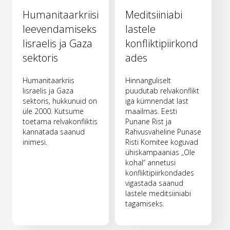
Humanitaarkriisi
Meditsiiniabi
leevendamiseks
lastele
Iisraelis ja Gaza
konfliktipiirkond
sektoris
ades
Humanitaarkriis
Hinnanguliselt
Iisraelis ja Gaza
puudutab relvakonflikt
sektoris, hukkunuid on
iga kümnendat last
üle 2000. Kutsume
maailmas. Eesti
toetama relvakonfliktis
Punane Rist ja
kannatada saanud
Rahvusvaheline Punase
inimesi.
Risti Komitee koguvad
ühiskampaanias „Ole
kohal“ annetusi
konfliktipiirkondades
vigastada saanud
lastele meditsiiniabi
tagamiseks.