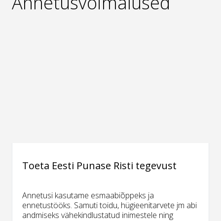
Annetusvõimalused
Toeta Eesti Punase Risti tegevust
Annetusi kasutame esmaabiõppeks ja
ennetustööks. Samuti toidu, hügieenitarvete jm abi
andmiseks vähekindlustatud inimestele ning