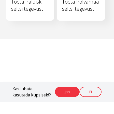
Toeta Paldiski
Toeta Põlvamaa
seltsi tegevust
seltsi tegevust
Kas lubate
Jah
Ei
kasutada küpsiseid?