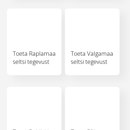
Toeta Raplamaa
Toeta Valgamaa
seltsi tegevust
seltsi tegevust