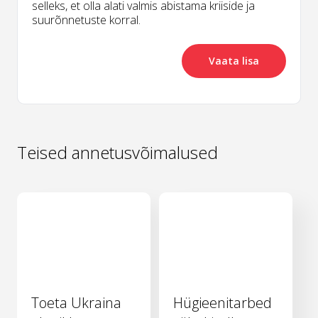
selleks, et olla alati valmis abistama kriiside ja
suurõnnetuste korral.
Vaata lisa
Teised annetusvõimalused
Toeta Ukraina
Hügieenitarbed