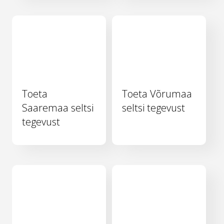
Toeta
Toeta Võrumaa
Saaremaa seltsi
seltsi tegevust
tegevust