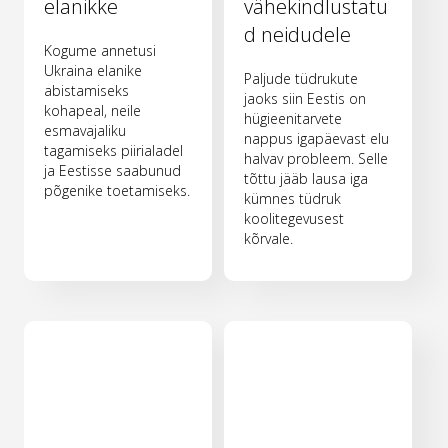
elanikke
vähekindlustatu
d neidudele
Kogume annetusi
Ukraina elanike
Paljude tüdrukute
abistamiseks
jaoks siin Eestis on
kohapeal, neile
hügieenitarvete
esmavajaliku
nappus igapäevast elu
tagamiseks piirialadel
halvav probleem. Selle
ja Eestisse saabunud
tõttu jääb lausa iga
põgenike toetamiseks.
kümnes tüdruk
koolitegevusest
kõrvale.