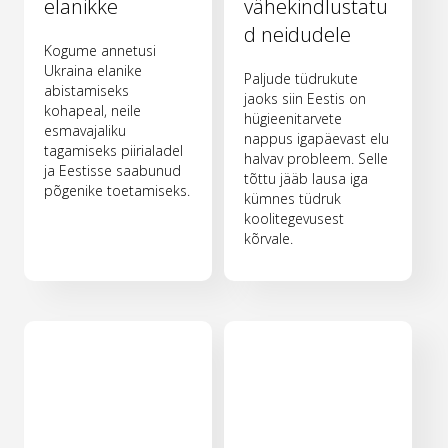
elanikke
vähekindlustatu
d neidudele
Kogume annetusi
Ukraina elanike
Paljude tüdrukute
abistamiseks
jaoks siin Eestis on
kohapeal, neile
hügieenitarvete
esmavajaliku
nappus igapäevast elu
tagamiseks piirialadel
halvav probleem. Selle
ja Eestisse saabunud
tõttu jääb lausa iga
põgenike toetamiseks.
kümnes tüdruk
koolitegevusest
kõrvale.