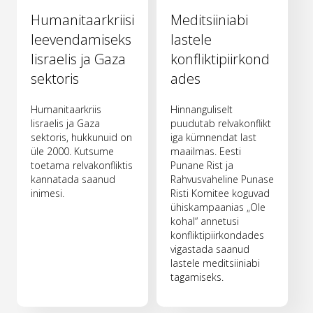
Humanitaarkriisi
Meditsiiniabi
leevendamiseks
lastele
Iisraelis ja Gaza
konfliktipiirkond
sektoris
ades
Humanitaarkriis
Hinnanguliselt
Iisraelis ja Gaza
puudutab relvakonflikt
sektoris, hukkunuid on
iga kümnendat last
üle 2000. Kutsume
maailmas. Eesti
toetama relvakonfliktis
Punane Rist ja
kannatada saanud
Rahvusvaheline Punase
inimesi.
Risti Komitee koguvad
ühiskampaanias „Ole
kohal“ annetusi
konfliktipiirkondades
vigastada saanud
lastele meditsiiniabi
tagamiseks.