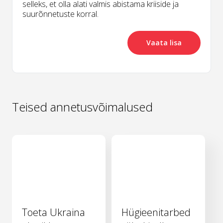
selleks, et olla alati valmis abistama kriiside ja
suurõnnetuste korral.
Vaata lisa
Teised annetusvõimalused
Toeta Ukraina
Hügieenitarbed