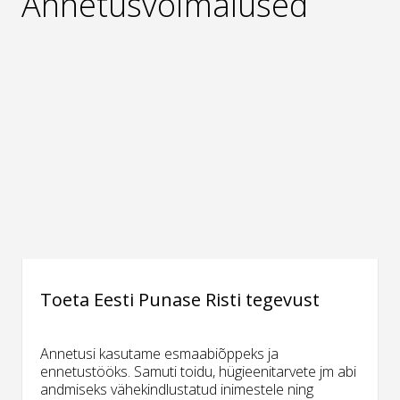
Annetusvõimalused
Toeta Eesti Punase Risti tegevust
Annetusi kasutame esmaabiõppeks ja
ennetustööks. Samuti toidu, hügieenitarvete jm abi
andmiseks vähekindlustatud inimestele ning