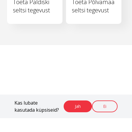
Toeta Paldiski
Toeta Põlvamaa
seltsi tegevust
seltsi tegevust
Kas lubate
Jah
Ei
kasutada küpsiseid?