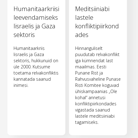
Humanitaarkriisi
Meditsiiniabi
leevendamiseks
lastele
Iisraelis ja Gaza
konfliktipiirkond
sektoris
ades
Humanitaarkriis
Hinnanguliselt
Iisraelis ja Gaza
puudutab relvakonflikt
sektoris, hukkunuid on
iga kümnendat last
üle 2000. Kutsume
maailmas. Eesti
toetama relvakonfliktis
Punane Rist ja
kannatada saanud
Rahvusvaheline Punase
inimesi.
Risti Komitee koguvad
ühiskampaanias „Ole
kohal“ annetusi
konfliktipiirkondades
vigastada saanud
lastele meditsiiniabi
tagamiseks.