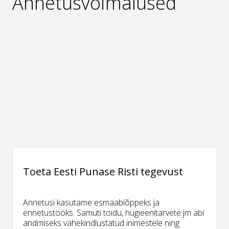
Annetusvõimalused
Toeta Eesti Punase Risti tegevust
Annetusi kasutame esmaabiõppeks ja
ennetustööks. Samuti toidu, hügieenitarvete jm abi
andmiseks vähekindlustatud inimestele ning