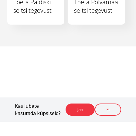
Toeta Paldiski
Toeta Põlvamaa
seltsi tegevust
seltsi tegevust
Kas lubate
Jah
Ei
kasutada küpsiseid?