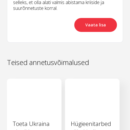
selleks, et olla alati valmis abistama kriiside ja
suurõnnetuste korral.
Vaata lisa
Teised annetusvõimalused
Toeta Ukraina
Hügieenitarbed