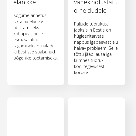
elanikke
vähekindlustatu
d neidudele
Kogume annetusi
Ukraina elanike
Paljude tüdrukute
abistamiseks
jaoks siin Eestis on
kohapeal, neile
hügieenitarvete
esmavajaliku
nappus igapäevast elu
tagamiseks piirialadel
halvav probleem. Selle
ja Eestisse saabunud
tõttu jääb lausa iga
põgenike toetamiseks.
kümnes tüdruk
koolitegevusest
kõrvale.