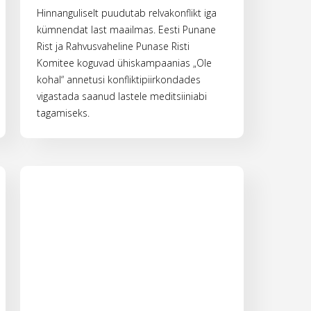
Hinnanguliselt puudutab relvakonflikt iga
kümnendat last maailmas. Eesti Punane
Rist ja Rahvusvaheline Punase Risti
Komitee koguvad ühiskampaanias „Ole
kohal“ annetusi konfliktipiirkondades
vigastada saanud lastele meditsiiniabi
tagamiseks.