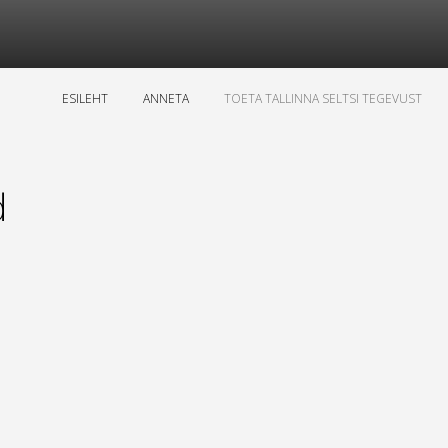
ESILEHT
ANNETA
TOETA TALLINNA SELTSI TEGEVUST
d