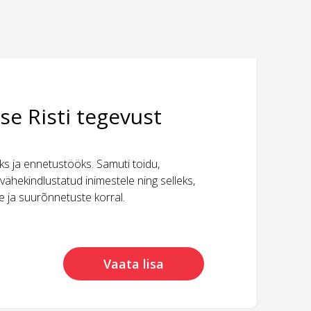
se Risti tegevust
 ja ennetustööks. Samuti toidu,
vähekindlustatud inimestele ning selleks,
ide ja suurõnnetuste korral.
Vaata lisa