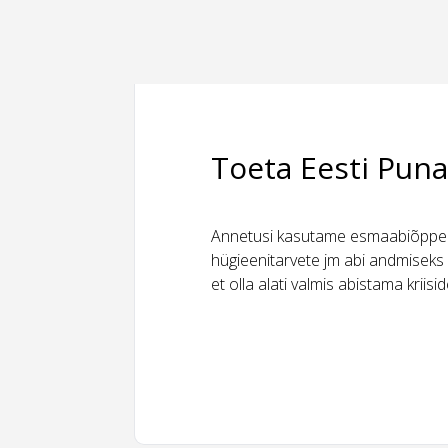
Toeta Eesti Puna
Annetusi kasutame esmaabiõppeks
hügieenitarvete jm abi andmiseks 
et olla alati valmis abistama kriis