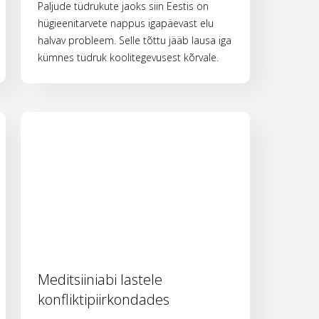
Paljude tüdrukute jaoks siin Eestis on
hügieenitarvete nappus igapäevast elu
halvav probleem. Selle tõttu jääb lausa iga
kümnes tüdruk koolitegevusest kõrvale.
Meditsiiniabi lastele
konfliktipiirkondades