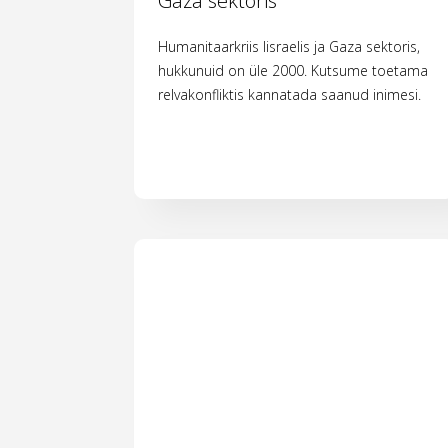
Gaza sektoris
Humanitaarkriis Iisraelis ja Gaza sektoris,
hukkunuid on üle 2000. Kutsume toetama
relvakonfliktis kannatada saanud inimesi.