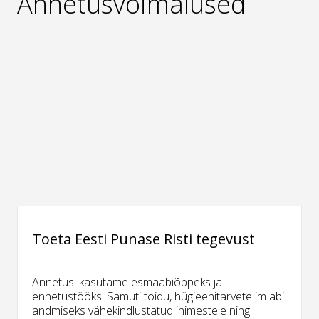
Annetusvõimalused
Toeta Eesti Punase Risti tegevust
Annetusi kasutame esmaabiõppeks ja
ennetustööks. Samuti toidu, hügieenitarvete jm abi
andmiseks vähekindlustatud inimestele ning