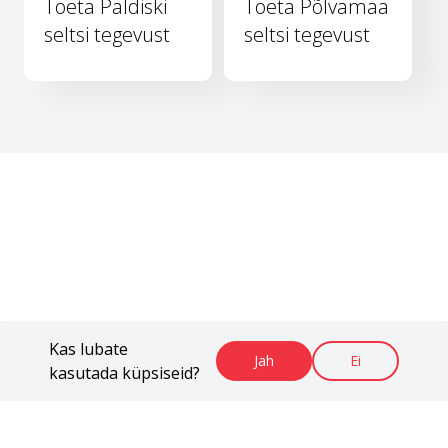
Toeta Paldiski
Toeta Põlvamaa
seltsi tegevust
seltsi tegevust
Kas lubate
Jah
Ei
kasutada küpsiseid?