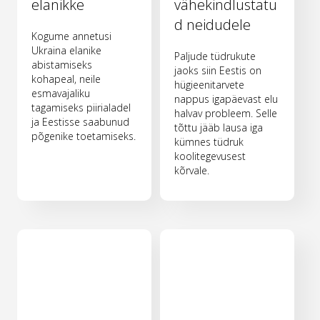
elanikke
vähekindlustatu
d neidudele
Kogume annetusi
Ukraina elanike
Paljude tüdrukute
abistamiseks
jaoks siin Eestis on
kohapeal, neile
hügieenitarvete
esmavajaliku
nappus igapäevast elu
tagamiseks piirialadel
halvav probleem. Selle
ja Eestisse saabunud
tõttu jääb lausa iga
põgenike toetamiseks.
kümnes tüdruk
koolitegevusest
kõrvale.