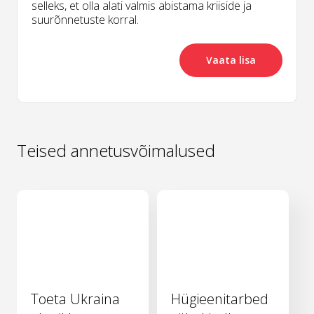
selleks, et olla alati valmis abistama kriiside ja
suurõnnetuste korral.
Vaata lisa
Teised annetusvõimalused
Toeta Ukraina
Hügieenitarbed