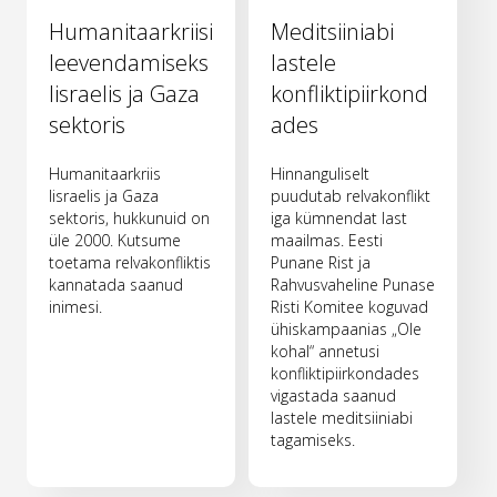
Humanitaarkriisi
Meditsiiniabi
leevendamiseks
lastele
Iisraelis ja Gaza
konfliktipiirkond
sektoris
ades
Humanitaarkriis
Hinnanguliselt
Iisraelis ja Gaza
puudutab relvakonflikt
sektoris, hukkunuid on
iga kümnendat last
üle 2000. Kutsume
maailmas. Eesti
toetama relvakonfliktis
Punane Rist ja
kannatada saanud
Rahvusvaheline Punase
inimesi.
Risti Komitee koguvad
ühiskampaanias „Ole
kohal“ annetusi
konfliktipiirkondades
vigastada saanud
lastele meditsiiniabi
tagamiseks.