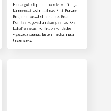
Hinnanguliselt puudutab relvakonflikt iga
kümnendat last maailmas. Eesti Punane
Rist ja Rahvusvaheline Punase Risti
Komitee koguvad ühiskampaanias „Ole
kohal“ annetusi konfliktipiirkondades
vigastada saanud lastele meditsiiniabi
tagamiseks.