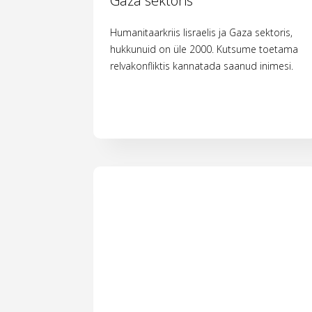
Gaza sektoris
Humanitaarkriis Iisraelis ja Gaza sektoris,
hukkunuid on üle 2000. Kutsume toetama
relvakonfliktis kannatada saanud inimesi.