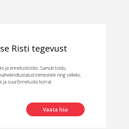
se Risti tegevust
 ja ennetustööks. Samuti toidu,
vähekindlustatud inimestele ning selleks,
ide ja suurõnnetuste korral.
Vaata lisa