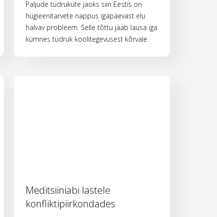
Paljude tüdrukute jaoks siin Eestis on
hügieenitarvete nappus igapäevast elu
halvav probleem. Selle tõttu jääb lausa iga
kümnes tüdruk koolitegevusest kõrvale.
Meditsiiniabi lastele
konfliktipiirkondades