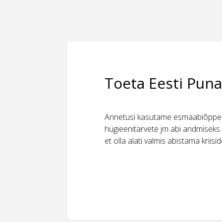
Toeta Eesti Puna
Annetusi kasutame esmaabiõppeks
hügieenitarvete jm abi andmiseks 
et olla alati valmis abistama kriis