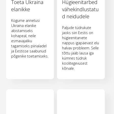
Toeta Ukraina
Hügieenitarbed
elanikke
vähekindlustatu
d neidudele
Kogume annetusi
Ukraina elanike
Paljude tüdrukute
abistamiseks
jaoks siin Eestis on
kohapeal, neile
hügieenitarvete
esmavajaliku
nappus igapäevast elu
tagamiseks piirialadel
halvav probleem. Selle
ja Eestisse saabunud
tõttu jääb lausa iga
põgenike toetamiseks.
kümnes tüdruk
koolitegevusest
kõrvale.