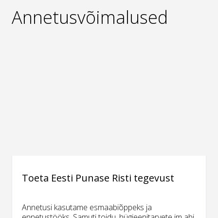
Annetusvõimalused
Toeta Eesti Punase Risti tegevust
Annetusi kasutame esmaabiõppeks ja
ennetustööks. Samuti toidu, hügieenitarvete jm abi