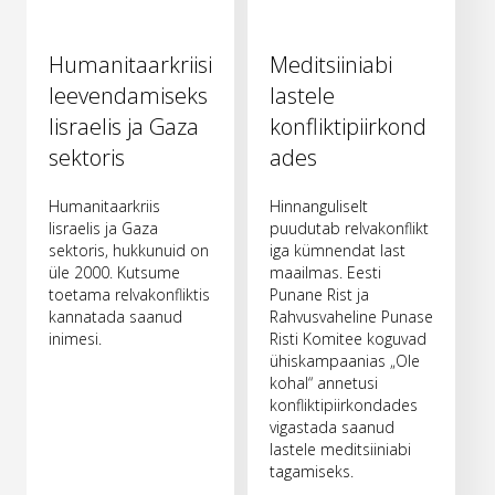
Humanitaarkriisi
Meditsiiniabi
leevendamiseks
lastele
Iisraelis ja Gaza
konfliktipiirkond
sektoris
ades
Humanitaarkriis
Hinnanguliselt
Iisraelis ja Gaza
puudutab relvakonflikt
sektoris, hukkunuid on
iga kümnendat last
üle 2000. Kutsume
maailmas. Eesti
toetama relvakonfliktis
Punane Rist ja
kannatada saanud
Rahvusvaheline Punase
inimesi.
Risti Komitee koguvad
ühiskampaanias „Ole
kohal“ annetusi
konfliktipiirkondades
vigastada saanud
lastele meditsiiniabi
tagamiseks.