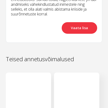
andmiseks vähekindlustatud inimestele ning
selleks, et olla alati valmis abistama kriiside ja
suurõnnetuste korral.
Vaata lisa
Teised annetusvõimalused