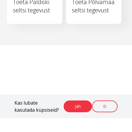
Toeta Paldiski
Toeta Põlvamaa
seltsi tegevust
seltsi tegevust
Kas lubate
Jah
Ei
kasutada küpsiseid?