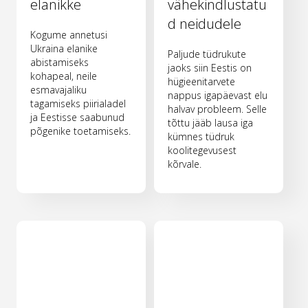
elanikke
vähekindlustatu
d neidudele
Kogume annetusi
Ukraina elanike
Paljude tüdrukute
abistamiseks
jaoks siin Eestis on
kohapeal, neile
hügieenitarvete
esmavajaliku
nappus igapäevast elu
tagamiseks piirialadel
halvav probleem. Selle
ja Eestisse saabunud
tõttu jääb lausa iga
põgenike toetamiseks.
kümnes tüdruk
koolitegevusest
kõrvale.