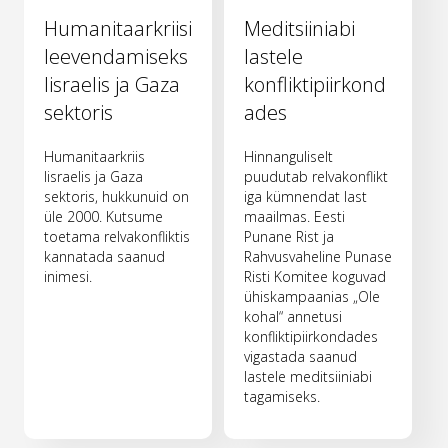
Humanitaarkriisi
Meditsiiniabi
leevendamiseks
lastele
Iisraelis ja Gaza
konfliktipiirkond
sektoris
ades
Humanitaarkriis
Hinnanguliselt
Iisraelis ja Gaza
puudutab relvakonflikt
sektoris, hukkunuid on
iga kümnendat last
üle 2000. Kutsume
maailmas. Eesti
toetama relvakonfliktis
Punane Rist ja
kannatada saanud
Rahvusvaheline Punase
inimesi.
Risti Komitee koguvad
ühiskampaanias „Ole
kohal“ annetusi
konfliktipiirkondades
vigastada saanud
lastele meditsiiniabi
tagamiseks.