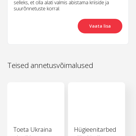
selleks, et olla alati valmis abistama kriiside ja
suurõnnetuste korral.
Vaata lisa
Teised annetusvõimalused
Toeta Ukraina
Hügieenitarbed