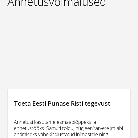
Annetusvõimalused
Toeta Eesti Punase Risti tegevust
Annetusi kasutame esmaabiõppeks ja
ennetustööks. Samuti toidu, hügieenitarvete jm abi
andmiseks vähekindlustatud inimestele ning