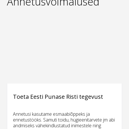
Annetusvõimalused
Toeta Eesti Punase Risti tegevust
Annetusi kasutame esmaabiõppeks ja
ennetustööks. Samuti toidu, hügieenitarvete jm abi
andmiseks vähekindlustatud inimestele ning