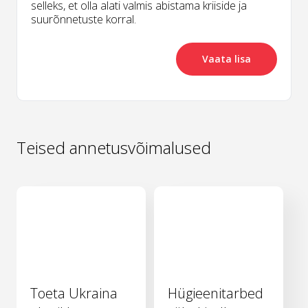
selleks, et olla alati valmis abistama kriiside ja
suurõnnetuste korral.
Vaata lisa
Teised annetusvõimalused
Toeta Ukraina
Hügieenitarbed