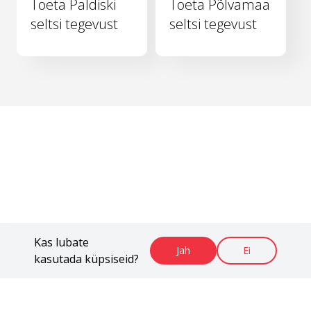
Toeta Paldiski
Toeta Põlvamaa
seltsi tegevust
seltsi tegevust
Kas lubate
Jah
Ei
kasutada küpsiseid?