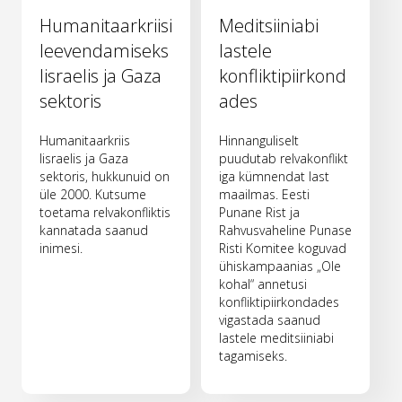
Humanitaarkriisi
Meditsiiniabi
leevendamiseks
lastele
Iisraelis ja Gaza
konfliktipiirkond
sektoris
ades
Humanitaarkriis
Hinnanguliselt
Iisraelis ja Gaza
puudutab relvakonflikt
sektoris, hukkunuid on
iga kümnendat last
üle 2000. Kutsume
maailmas. Eesti
toetama relvakonfliktis
Punane Rist ja
kannatada saanud
Rahvusvaheline Punase
inimesi.
Risti Komitee koguvad
ühiskampaanias „Ole
kohal“ annetusi
konfliktipiirkondades
vigastada saanud
lastele meditsiiniabi
tagamiseks.