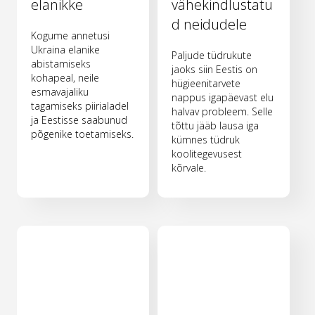
elanikke
vähekindlustatu
d neidudele
Kogume annetusi
Ukraina elanike
Paljude tüdrukute
abistamiseks
jaoks siin Eestis on
kohapeal, neile
hügieenitarvete
esmavajaliku
nappus igapäevast elu
tagamiseks piirialadel
halvav probleem. Selle
ja Eestisse saabunud
tõttu jääb lausa iga
põgenike toetamiseks.
kümnes tüdruk
koolitegevusest
kõrvale.