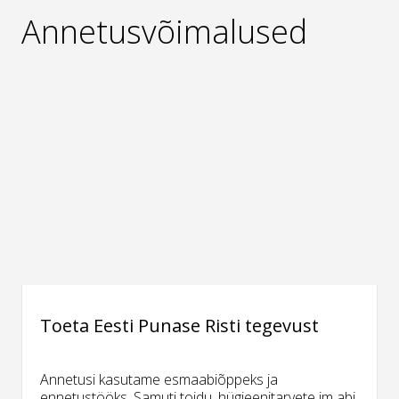
Annetusvõimalused
Toeta Eesti Punase Risti tegevust
Annetusi kasutame esmaabiõppeks ja
ennetustööks. Samuti toidu, hügieenitarvete jm abi