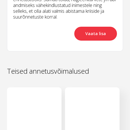
andmiseks vähekindlustatud inimestele ning
selleks, et olla alati valmis abistama kriiside ja
suurõnnetuste korral.
Vaata lisa
Teised annetusvõimalused