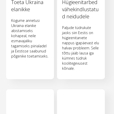
Toeta Ukraina
Hügieenitarbed
elanikke
vähekindlustatu
d neidudele
Kogume annetusi
Ukraina elanike
Paljude tüdrukute
abistamiseks
jaoks siin Eestis on
kohapeal, neile
hügieenitarvete
esmavajaliku
nappus igapäevast elu
tagamiseks piirialadel
halvav probleem. Selle
ja Eestisse saabunud
tõttu jääb lausa iga
põgenike toetamiseks.
kümnes tüdruk
koolitegevusest
kõrvale.