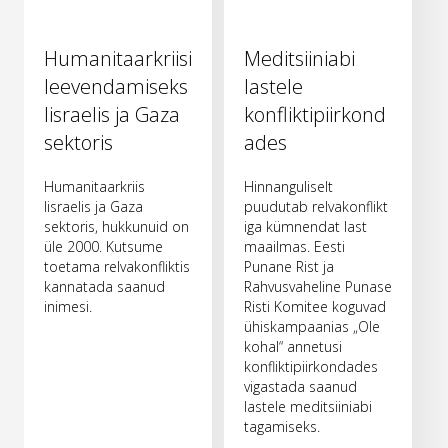
Humanitaarkriisi
Meditsiiniabi
leevendamiseks
lastele
Iisraelis ja Gaza
konfliktipiirkond
sektoris
ades
Humanitaarkriis
Hinnanguliselt
Iisraelis ja Gaza
puudutab relvakonflikt
sektoris, hukkunuid on
iga kümnendat last
üle 2000. Kutsume
maailmas. Eesti
toetama relvakonfliktis
Punane Rist ja
kannatada saanud
Rahvusvaheline Punase
inimesi.
Risti Komitee koguvad
ühiskampaanias „Ole
kohal“ annetusi
konfliktipiirkondades
vigastada saanud
lastele meditsiiniabi
tagamiseks.