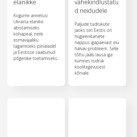
elanikke
vähekindlustatu
d neidudele
Kogume annetusi
Ukraina elanike
Paljude tüdrukute
abistamiseks
jaoks siin Eestis on
kohapeal, neile
hügieenitarvete
esmavajaliku
nappus igapäevast elu
tagamiseks piirialadel
halvav probleem. Selle
ja Eestisse saabunud
tõttu jääb lausa iga
põgenike toetamiseks.
kümnes tüdruk
koolitegevusest
kõrvale.