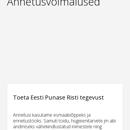
Annetusvõimalused
Toeta Eesti Punase Risti tegevust
Annetusi kasutame esmaabiõppeks ja
ennetustööks. Samuti toidu, hügieenitarvete jm abi
andmiseks vähekindlustatud inimestele ning