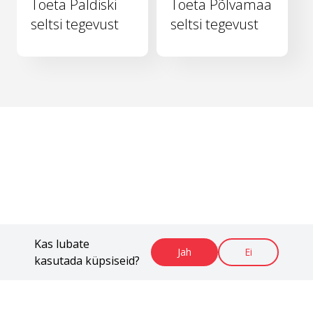
Toeta Paldiski
Toeta Põlvamaa
seltsi tegevust
seltsi tegevust
Kas lubate
Jah
Ei
kasutada küpsiseid?