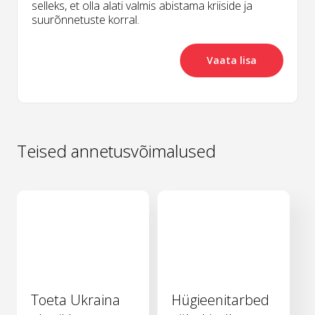
selleks, et olla alati valmis abistama kriiside ja
suurõnnetuste korral.
Vaata lisa
Teised annetusvõimalused
Toeta Ukraina
Hügieenitarbed