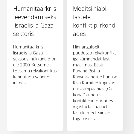
Humanitaarkriisi
Meditsiiniabi
leevendamiseks
lastele
Iisraelis ja Gaza
konfliktipiirkond
sektoris
ades
Humanitaarkriis
Hinnanguliselt
Iisraelis ja Gaza
puudutab relvakonflikt
sektoris, hukkunuid on
iga kümnendat last
üle 2000. Kutsume
maailmas. Eesti
toetama relvakonfliktis
Punane Rist ja
kannatada saanud
Rahvusvaheline Punase
inimesi.
Risti Komitee koguvad
ühiskampaanias „Ole
kohal“ annetusi
konfliktipiirkondades
vigastada saanud
lastele meditsiiniabi
tagamiseks.