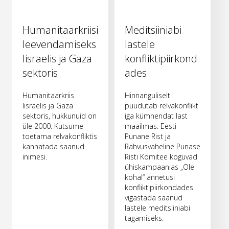
Humanitaarkriisi
Meditsiiniabi
leevendamiseks
lastele
Iisraelis ja Gaza
konfliktipiirkond
sektoris
ades
Humanitaarkriis
Hinnanguliselt
Iisraelis ja Gaza
puudutab relvakonflikt
sektoris, hukkunuid on
iga kümnendat last
üle 2000. Kutsume
maailmas. Eesti
toetama relvakonfliktis
Punane Rist ja
kannatada saanud
Rahvusvaheline Punase
inimesi.
Risti Komitee koguvad
ühiskampaanias „Ole
kohal“ annetusi
konfliktipiirkondades
vigastada saanud
lastele meditsiiniabi
tagamiseks.