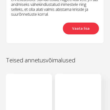
andmiseks vähekindlustatud inimestele ning
selleks, et olla alati valmis abistama kriiside ja
suurõnnetuste korral.
Vaata lisa
Teised annetusvõimalused