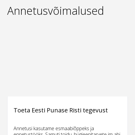
Annetusvõimalused
Toeta Eesti Punase Risti tegevust
Annetusi kasutame esmaabiõppeks ja
ennetustööks. Samuti toidu, hügieenitarvete jm abi