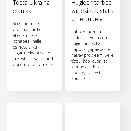
Toeta Ukraina
Hügieenitarbed
elanikke
vähekindlustatu
d neidudele
Kogume annetusi
Ukraina elanike
Paljude tüdrukute
abistamiseks
jaoks siin Eestis on
kohapeal, neile
hügieenitarvete
esmavajaliku
nappus igapäevast elu
tagamiseks piirialadel
halvav probleem. Selle
ja Eestisse saabunud
tõttu jääb lausa iga
põgenike toetamiseks.
kümnes tüdruk
koolitegevusest
kõrvale.