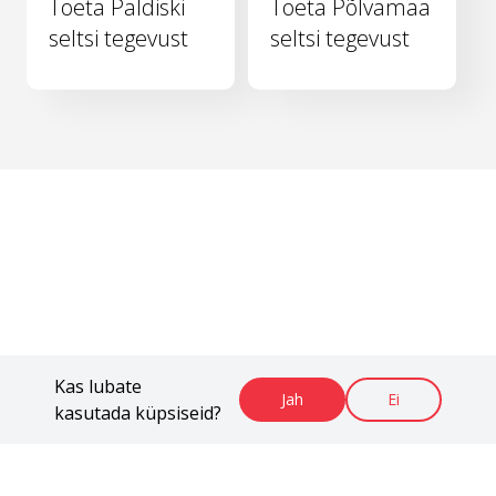
Toeta Paldiski
Toeta Põlvamaa
seltsi tegevust
seltsi tegevust
Kas lubate
Jah
Ei
kasutada küpsiseid?