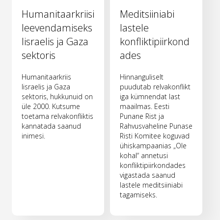
Humanitaarkriisi
Meditsiiniabi
leevendamiseks
lastele
Iisraelis ja Gaza
konfliktipiirkond
sektoris
ades
Humanitaarkriis
Hinnanguliselt
Iisraelis ja Gaza
puudutab relvakonflikt
sektoris, hukkunuid on
iga kümnendat last
üle 2000. Kutsume
maailmas. Eesti
toetama relvakonfliktis
Punane Rist ja
kannatada saanud
Rahvusvaheline Punase
inimesi.
Risti Komitee koguvad
ühiskampaanias „Ole
kohal“ annetusi
konfliktipiirkondades
vigastada saanud
lastele meditsiiniabi
tagamiseks.