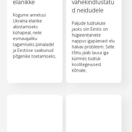
elanikke
vähekindlustatu
d neidudele
Kogume annetusi
Ukraina elanike
Paljude tüdrukute
abistamiseks
jaoks siin Eestis on
kohapeal, neile
hügieenitarvete
esmavajaliku
nappus igapäevast elu
tagamiseks piirialadel
halvav probleem. Selle
ja Eestisse saabunud
tõttu jääb lausa iga
põgenike toetamiseks.
kümnes tüdruk
koolitegevusest
kõrvale.