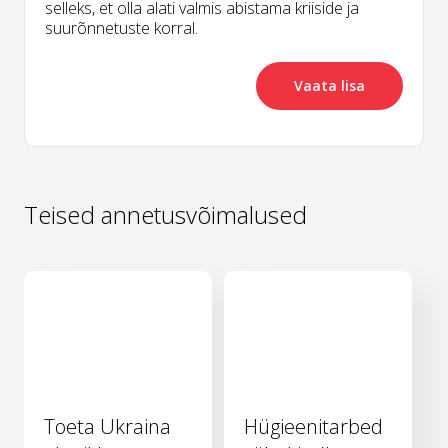
selleks, et olla alati valmis abistama kriiside ja
suurõnnetuste korral.
Vaata lisa
Teised annetusvõimalused
Toeta Ukraina
Hügieenitarbed