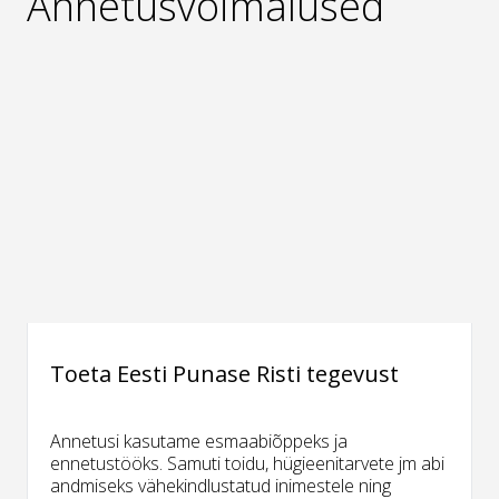
Annetusvõimalused
Toeta Eesti Punase Risti tegevust
Annetusi kasutame esmaabiõppeks ja
ennetustööks. Samuti toidu, hügieenitarvete jm abi
andmiseks vähekindlustatud inimestele ning