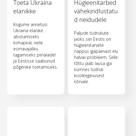
Toeta Ukraina
Hügieenitarbed
elanikke
vähekindlustatu
d neidudele
Kogume annetusi
Ukraina elanike
Paljude tüdrukute
abistamiseks
jaoks siin Eestis on
kohapeal, neile
hügieenitarvete
esmavajaliku
nappus igapäevast elu
tagamiseks piirialadel
halvav probleem. Selle
ja Eestisse saabunud
tõttu jääb lausa iga
põgenike toetamiseks.
kümnes tüdruk
koolitegevusest
kõrvale.