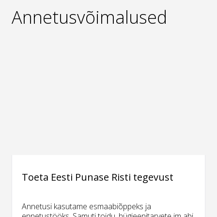
Annetusvõimalused
Toeta Eesti Punase Risti tegevust
Annetusi kasutame esmaabiõppeks ja
ennetustööks. Samuti toidu, hügieenitarvete jm abi