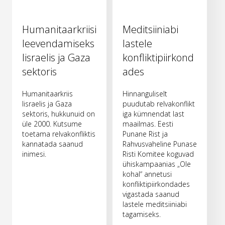
Humanitaarkriisi
Meditsiiniabi
leevendamiseks
lastele
Iisraelis ja Gaza
konfliktipiirkond
sektoris
ades
Humanitaarkriis
Hinnanguliselt
Iisraelis ja Gaza
puudutab relvakonflikt
sektoris, hukkunuid on
iga kümnendat last
üle 2000. Kutsume
maailmas. Eesti
toetama relvakonfliktis
Punane Rist ja
kannatada saanud
Rahvusvaheline Punase
inimesi.
Risti Komitee koguvad
ühiskampaanias „Ole
kohal“ annetusi
konfliktipiirkondades
vigastada saanud
lastele meditsiiniabi
tagamiseks.