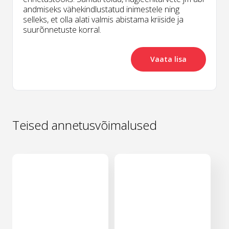
andmiseks vähekindlustatud inimestele ning
selleks, et olla alati valmis abistama kriiside ja
suurõnnetuste korral.
Vaata lisa
Teised annetusvõimalused