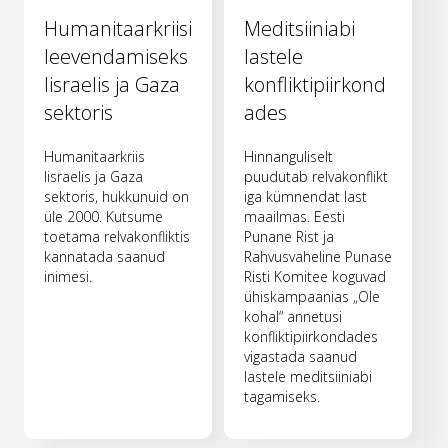
Humanitaarkriisi
Meditsiiniabi
leevendamiseks
lastele
Iisraelis ja Gaza
konfliktipiirkond
sektoris
ades
Humanitaarkriis
Hinnanguliselt
Iisraelis ja Gaza
puudutab relvakonflikt
sektoris, hukkunuid on
iga kümnendat last
üle 2000. Kutsume
maailmas. Eesti
toetama relvakonfliktis
Punane Rist ja
kannatada saanud
Rahvusvaheline Punase
inimesi.
Risti Komitee koguvad
ühiskampaanias „Ole
kohal“ annetusi
konfliktipiirkondades
vigastada saanud
lastele meditsiiniabi
tagamiseks.