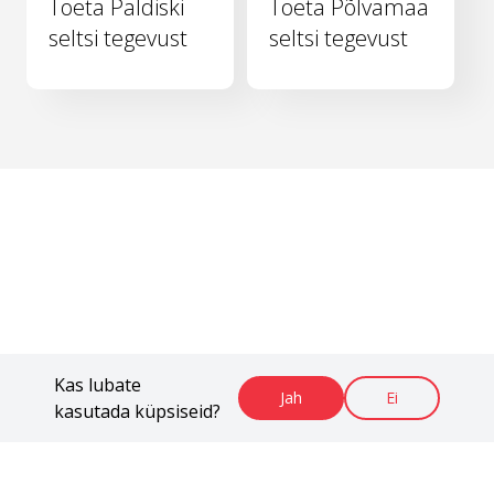
Toeta Paldiski
Toeta Põlvamaa
seltsi tegevust
seltsi tegevust
Kas lubate
Jah
Ei
kasutada küpsiseid?