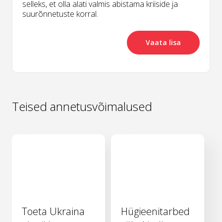
selleks, et olla alati valmis abistama kriiside ja
suurõnnetuste korral.
Vaata lisa
Teised annetusvõimalused
Toeta Ukraina
Hügieenitarbed