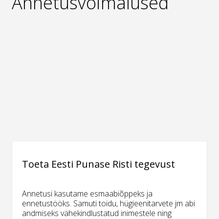
Annetusvõimalused
Toeta Eesti Punase Risti tegevust
Annetusi kasutame esmaabiõppeks ja
ennetustööks. Samuti toidu, hügieenitarvete jm abi
andmiseks vähekindlustatud inimestele ning