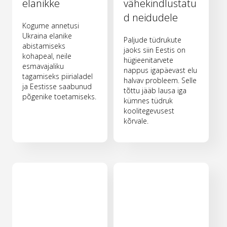
elanikke
vähekindlustatu
d neidudele
Kogume annetusi
Ukraina elanike
Paljude tüdrukute
abistamiseks
jaoks siin Eestis on
kohapeal, neile
hügieenitarvete
esmavajaliku
nappus igapäevast elu
tagamiseks piirialadel
halvav probleem. Selle
ja Eestisse saabunud
tõttu jääb lausa iga
põgenike toetamiseks.
kümnes tüdruk
koolitegevusest
kõrvale.