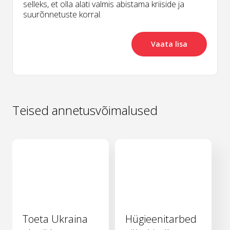
selleks, et olla alati valmis abistama kriiside ja
suurõnnetuste korral.
Vaata lisa
Teised annetusvõimalused
Toeta Ukraina
Hügieenitarbed