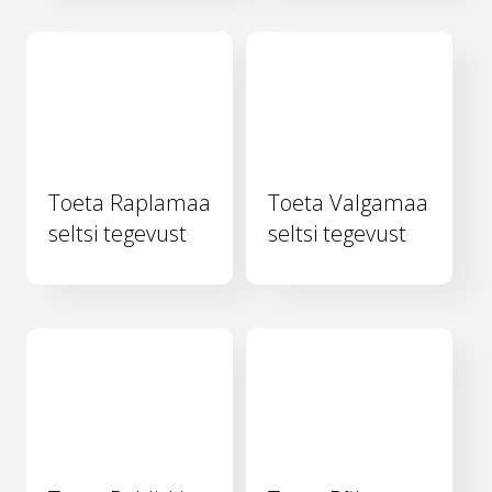
Toeta Raplamaa
Toeta Valgamaa
seltsi tegevust
seltsi tegevust