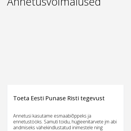
Annetusvõimalused
Toeta Eesti Punase Risti tegevust
Annetusi kasutame esmaabiõppeks ja
ennetustööks. Samuti toidu, hügieenitarvete jm abi
andmiseks vähekindlustatud inimestele ning