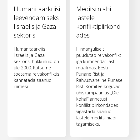
Humanitaarkriisi
Meditsiiniabi
leevendamiseks
lastele
Iisraelis ja Gaza
konfliktipiirkond
sektoris
ades
Humanitaarkriis
Hinnanguliselt
Iisraelis ja Gaza
puudutab relvakonflikt
sektoris, hukkunuid on
iga kümnendat last
üle 2000. Kutsume
maailmas. Eesti
toetama relvakonfliktis
Punane Rist ja
kannatada saanud
Rahvusvaheline Punase
inimesi.
Risti Komitee koguvad
ühiskampaanias „Ole
kohal“ annetusi
konfliktipiirkondades
vigastada saanud
lastele meditsiiniabi
tagamiseks.