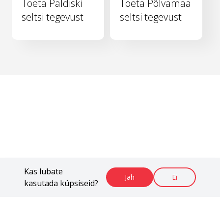
Toeta Paldiski
Toeta Põlvamaa
seltsi tegevust
seltsi tegevust
Kas lubate
Jah
Ei
kasutada küpsiseid?