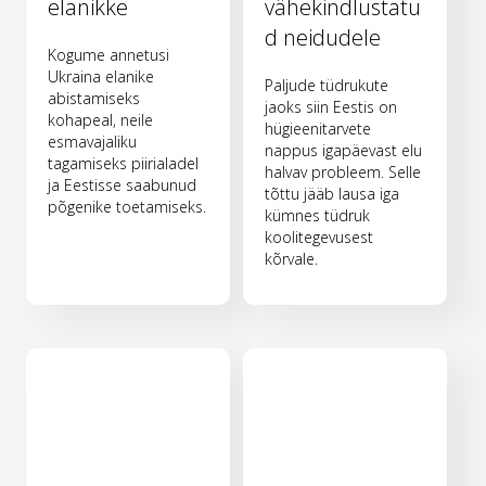
elanikke
vähekindlustatu
d neidudele
Kogume annetusi
Ukraina elanike
Paljude tüdrukute
abistamiseks
jaoks siin Eestis on
kohapeal, neile
hügieenitarvete
esmavajaliku
nappus igapäevast elu
tagamiseks piirialadel
halvav probleem. Selle
ja Eestisse saabunud
tõttu jääb lausa iga
põgenike toetamiseks.
kümnes tüdruk
koolitegevusest
kõrvale.