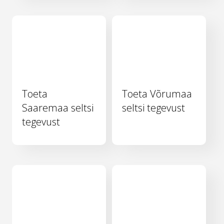
Toeta
Toeta Võrumaa
Saaremaa seltsi
seltsi tegevust
tegevust