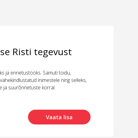
se Risti tegevust
 ja ennetustööks. Samuti toidu,
vähekindlustatud inimestele ning selleks,
ide ja suurõnnetuste korral.
Vaata lisa