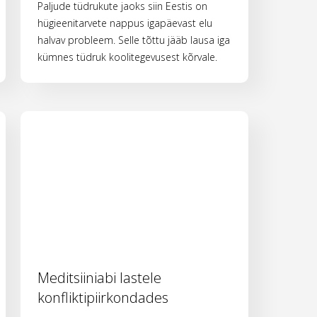
Paljude tüdrukute jaoks siin Eestis on
hügieenitarvete nappus igapäevast elu
halvav probleem. Selle tõttu jääb lausa iga
kümnes tüdruk koolitegevusest kõrvale.
Meditsiiniabi lastele
konfliktipiirkondades