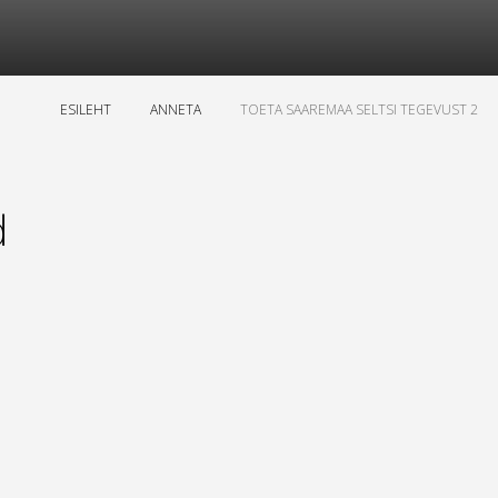
ESILEHT
ANNETA
TOETA SAAREMAA SELTSI TEGEVUST 2
d