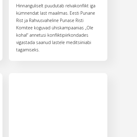
Hinnanguliselt puudutab relvakonflikt iga
kümnendat last maailmas. Eesti Punane
Rist ja Rahvusvaheline Punase Risti
Komitee koguvad ühiskampaanias „Ole
kohal“ annetusi konfliktipiirkondades
vigastada saanud lastele meditsiiniabi
tagamiseks.