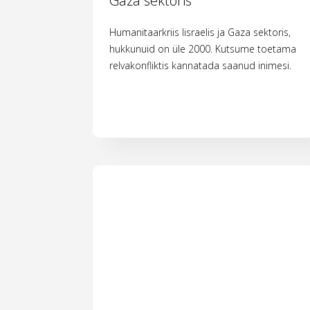
Gaza sektoris
Humanitaarkriis Iisraelis ja Gaza sektoris,
hukkunuid on üle 2000. Kutsume toetama
relvakonfliktis kannatada saanud inimesi.