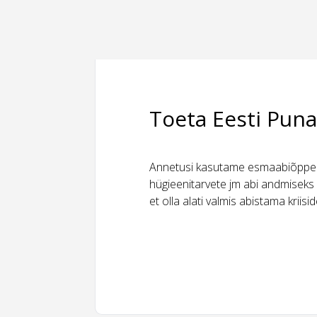
Toeta Eesti Puna
Annetusi kasutame esmaabiõppeks
hügieenitarvete jm abi andmiseks 
et olla alati valmis abistama kriis