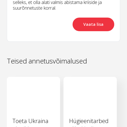
selleks, et olla alati valmis abistama kriiside ja
suurõnnetuste korral.
Vaata lisa
Teised annetusvõimalused
Toeta Ukraina
Hügieenitarbed