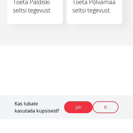
Toeta Paldiski
Toeta Põlvamaa
seltsi tegevust
seltsi tegevust
Kas lubate
Jah
Ei
kasutada küpsiseid?