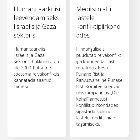
Humanitaarkriisi
Meditsiiniabi
leevendamiseks
lastele
Iisraelis ja Gaza
konfliktipiirkond
sektoris
ades
Humanitaarkriis
Hinnanguliselt
Iisraelis ja Gaza
puudutab relvakonflikt
sektoris, hukkunuid on
iga kümnendat last
üle 2000. Kutsume
maailmas. Eesti
toetama relvakonfliktis
Punane Rist ja
kannatada saanud
Rahvusvaheline Punase
inimesi.
Risti Komitee koguvad
ühiskampaanias „Ole
kohal“ annetusi
konfliktipiirkondades
vigastada saanud
lastele meditsiiniabi
tagamiseks.