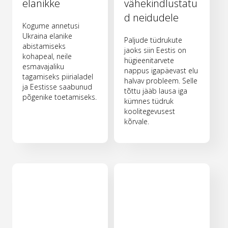
elanikke
vähekindlustatu
d neidudele
Kogume annetusi
Ukraina elanike
Paljude tüdrukute
abistamiseks
jaoks siin Eestis on
kohapeal, neile
hügieenitarvete
esmavajaliku
nappus igapäevast elu
tagamiseks piirialadel
halvav probleem. Selle
ja Eestisse saabunud
tõttu jääb lausa iga
põgenike toetamiseks.
kümnes tüdruk
koolitegevusest
kõrvale.