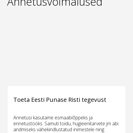
Annetusvõimalused
Toeta Eesti Punase Risti tegevust
Annetusi kasutame esmaabiõppeks ja
ennetustööks. Samuti toidu, hügieenitarvete jm abi
andmiseks vähekindlustatud inimestele ning