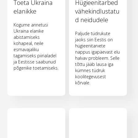
Toeta Ukraina
Hügieenitarbed
elanikke
vähekindlustatu
d neidudele
Kogume annetusi
Ukraina elanike
Paljude tüdrukute
abistamiseks
jaoks siin Eestis on
kohapeal, neile
hügieenitarvete
esmavajaliku
nappus igapäevast elu
tagamiseks piirialadel
halvav probleem. Selle
ja Eestisse saabunud
tõttu jääb lausa iga
põgenike toetamiseks.
kümnes tüdruk
koolitegevusest
kõrvale.