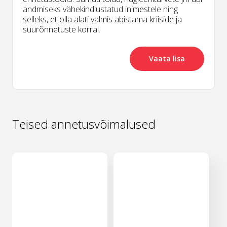
andmiseks vähekindlustatud inimestele ning
selleks, et olla alati valmis abistama kriiside ja
suurõnnetuste korral.
Vaata lisa
Teised annetusvõimalused