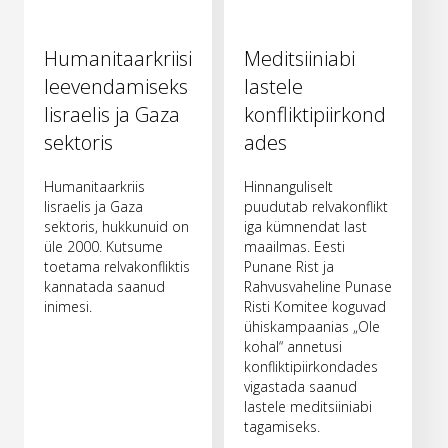
Humanitaarkriisi
Meditsiiniabi
leevendamiseks
lastele
Iisraelis ja Gaza
konfliktipiirkond
sektoris
ades
Humanitaarkriis
Hinnanguliselt
Iisraelis ja Gaza
puudutab relvakonflikt
sektoris, hukkunuid on
iga kümnendat last
üle 2000. Kutsume
maailmas. Eesti
toetama relvakonfliktis
Punane Rist ja
kannatada saanud
Rahvusvaheline Punase
inimesi.
Risti Komitee koguvad
ühiskampaanias „Ole
kohal“ annetusi
konfliktipiirkondades
vigastada saanud
lastele meditsiiniabi
tagamiseks.