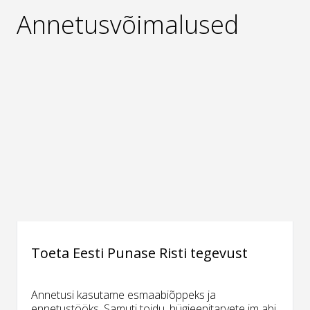
Annetusvõimalused
Toeta Eesti Punase Risti tegevust
Annetusi kasutame esmaabiõppeks ja
ennetustööks. Samuti toidu, hügieenitarvete jm abi