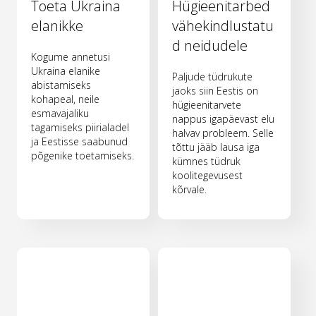
Toeta Ukraina
Hügieenitarbed
elanikke
vähekindlustatu
d neidudele
Kogume annetusi
Ukraina elanike
Paljude tüdrukute
abistamiseks
jaoks siin Eestis on
kohapeal, neile
hügieenitarvete
esmavajaliku
nappus igapäevast elu
tagamiseks piirialadel
halvav probleem. Selle
ja Eestisse saabunud
tõttu jääb lausa iga
põgenike toetamiseks.
kümnes tüdruk
koolitegevusest
kõrvale.