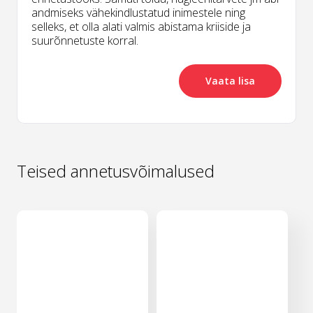
andmiseks vähekindlustatud inimestele ning
selleks, et olla alati valmis abistama kriiside ja
suurõnnetuste korral.
Vaata lisa
Teised annetusvõimalused