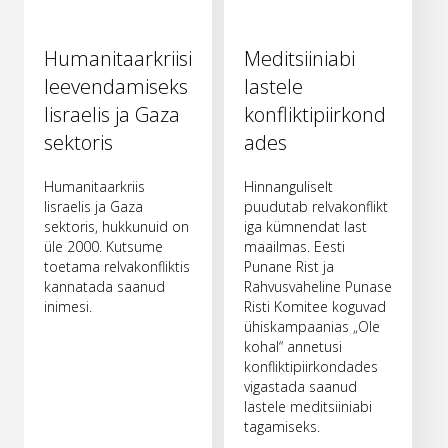
Humanitaarkriisi
Meditsiiniabi
leevendamiseks
lastele
Iisraelis ja Gaza
konfliktipiirkond
sektoris
ades
Humanitaarkriis
Hinnanguliselt
Iisraelis ja Gaza
puudutab relvakonflikt
sektoris, hukkunuid on
iga kümnendat last
üle 2000. Kutsume
maailmas. Eesti
toetama relvakonfliktis
Punane Rist ja
kannatada saanud
Rahvusvaheline Punase
inimesi.
Risti Komitee koguvad
ühiskampaanias „Ole
kohal“ annetusi
konfliktipiirkondades
vigastada saanud
lastele meditsiiniabi
tagamiseks.