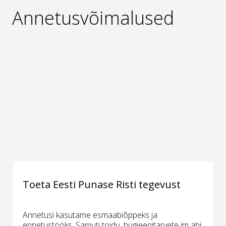
Annetusvõimalused
Toeta Eesti Punase Risti tegevust
Annetusi kasutame esmaabiõppeks ja
ennetustööks. Samuti toidu, hügieenitarvete jm abi