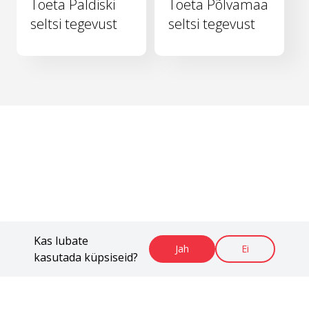
Toeta Paldiski
Toeta Põlvamaa
seltsi tegevust
seltsi tegevust
Kas lubate
Jah
Ei
kasutada küpsiseid?