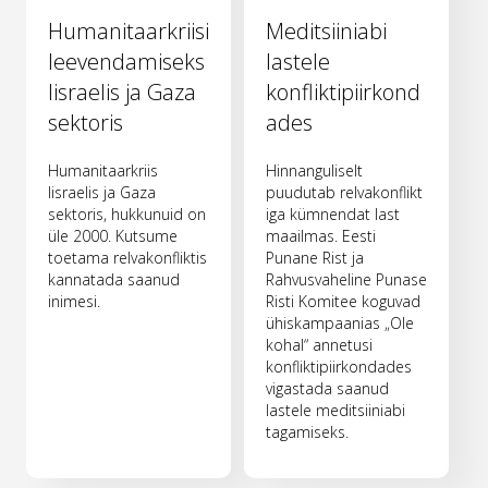
Humanitaarkriisi
Meditsiiniabi
leevendamiseks
lastele
Iisraelis ja Gaza
konfliktipiirkond
sektoris
ades
Humanitaarkriis
Hinnanguliselt
Iisraelis ja Gaza
puudutab relvakonflikt
sektoris, hukkunuid on
iga kümnendat last
üle 2000. Kutsume
maailmas. Eesti
toetama relvakonfliktis
Punane Rist ja
kannatada saanud
Rahvusvaheline Punase
inimesi.
Risti Komitee koguvad
ühiskampaanias „Ole
kohal“ annetusi
konfliktipiirkondades
vigastada saanud
lastele meditsiiniabi
tagamiseks.