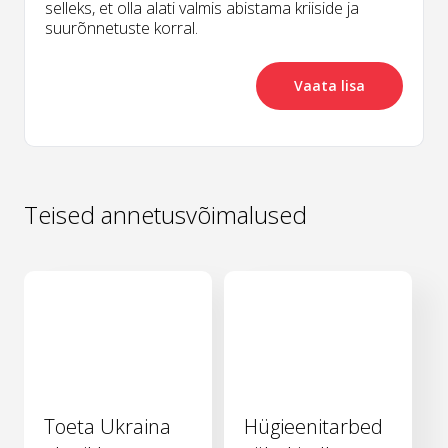
selleks, et olla alati valmis abistama kriiside ja
suurõnnetuste korral.
Vaata lisa
Teised annetusvõimalused
Toeta Ukraina
Hügieenitarbed