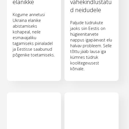
elanikke
vähekindlustatu
d neidudele
Kogume annetusi
Ukraina elanike
Paljude tüdrukute
abistamiseks
jaoks siin Eestis on
kohapeal, neile
hügieenitarvete
esmavajaliku
nappus igapäevast elu
tagamiseks piirialadel
halvav probleem. Selle
ja Eestisse saabunud
tõttu jääb lausa iga
põgenike toetamiseks.
kümnes tüdruk
koolitegevusest
kõrvale.