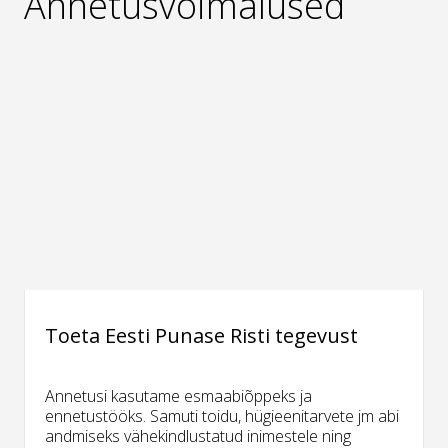
Annetusvõimalused
Toeta Eesti Punase Risti tegevust
Annetusi kasutame esmaabiõppeks ja
ennetustööks. Samuti toidu, hügieenitarvete jm abi
andmiseks vähekindlustatud inimestele ning