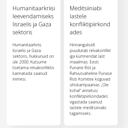
Humanitaarkriisi
Meditsiiniabi
leevendamiseks
lastele
Iisraelis ja Gaza
konfliktipiirkond
sektoris
ades
Humanitaarkriis
Hinnanguliselt
Iisraelis ja Gaza
puudutab relvakonflikt
sektoris, hukkunuid on
iga kümnendat last
üle 2000. Kutsume
maailmas. Eesti
toetama relvakonfliktis
Punane Rist ja
kannatada saanud
Rahvusvaheline Punase
inimesi.
Risti Komitee koguvad
ühiskampaanias „Ole
kohal“ annetusi
konfliktipiirkondades
vigastada saanud
lastele meditsiiniabi
tagamiseks.