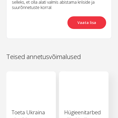
selleks, et olla alati valmis abistama kriiside ja
suurõnnetuste korral.
Vaata lisa
Teised annetusvõimalused
Toeta Ukraina
Hügieenitarbed