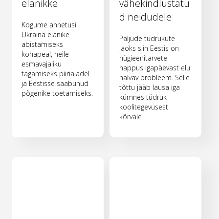
elanikke
vähekindlustatu
d neidudele
Kogume annetusi
Ukraina elanike
Paljude tüdrukute
abistamiseks
jaoks siin Eestis on
kohapeal, neile
hügieenitarvete
esmavajaliku
nappus igapäevast elu
tagamiseks piirialadel
halvav probleem. Selle
ja Eestisse saabunud
tõttu jääb lausa iga
põgenike toetamiseks.
kümnes tüdruk
koolitegevusest
kõrvale.