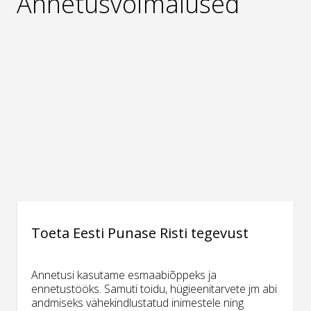
Annetusvõimalused
Toeta Eesti Punase Risti tegevust
Annetusi kasutame esmaabiõppeks ja
ennetustööks. Samuti toidu, hügieenitarvete jm abi
andmiseks vähekindlustatud inimestele ning