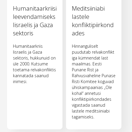
Humanitaarkriisi
Meditsiiniabi
leevendamiseks
lastele
Iisraelis ja Gaza
konfliktipiirkond
sektoris
ades
Humanitaarkriis
Hinnanguliselt
Iisraelis ja Gaza
puudutab relvakonflikt
sektoris, hukkunuid on
iga kümnendat last
üle 2000. Kutsume
maailmas. Eesti
toetama relvakonfliktis
Punane Rist ja
kannatada saanud
Rahvusvaheline Punase
inimesi.
Risti Komitee koguvad
ühiskampaanias „Ole
kohal“ annetusi
konfliktipiirkondades
vigastada saanud
lastele meditsiiniabi
tagamiseks.