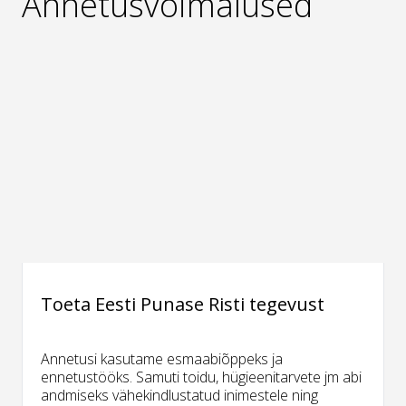
Annetusvõimalused
Toeta Eesti Punase Risti tegevust
Annetusi kasutame esmaabiõppeks ja
ennetustööks. Samuti toidu, hügieenitarvete jm abi
andmiseks vähekindlustatud inimestele ning