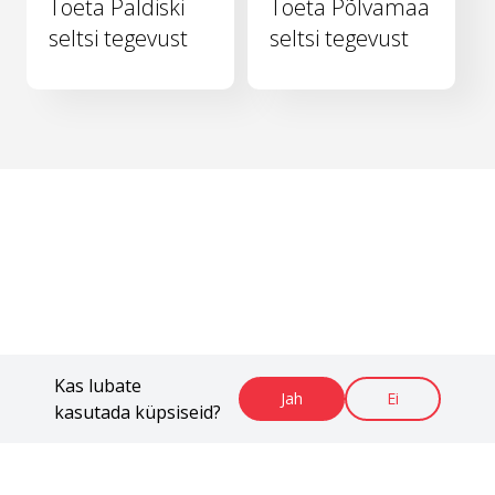
Toeta Paldiski
Toeta Põlvamaa
seltsi tegevust
seltsi tegevust
Kas lubate
Jah
Ei
kasutada küpsiseid?