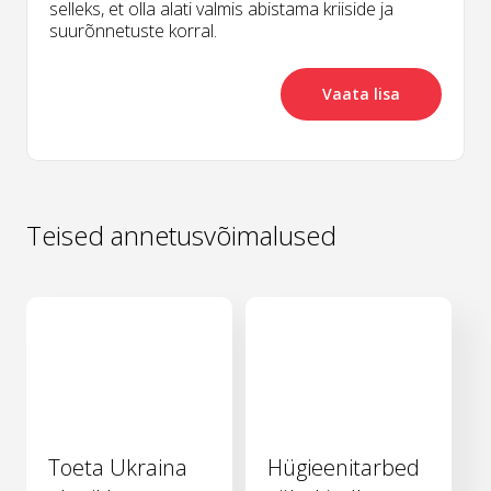
selleks, et olla alati valmis abistama kriiside ja
suurõnnetuste korral.
Vaata lisa
Teised annetusvõimalused
Toeta Ukraina
Hügieenitarbed