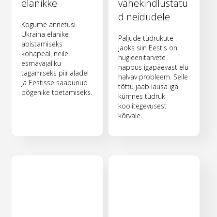
elanikke
vähekindlustatu
d neidudele
Kogume annetusi
Ukraina elanike
Paljude tüdrukute
abistamiseks
jaoks siin Eestis on
kohapeal, neile
hügieenitarvete
esmavajaliku
nappus igapäevast elu
tagamiseks piirialadel
halvav probleem. Selle
ja Eestisse saabunud
tõttu jääb lausa iga
põgenike toetamiseks.
kümnes tüdruk
koolitegevusest
kõrvale.