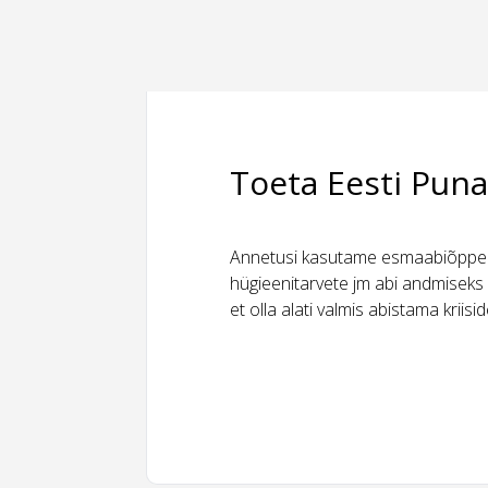
Toeta Eesti Puna
Annetusi kasutame esmaabiõppeks
hügieenitarvete jm abi andmiseks 
et olla alati valmis abistama kriis