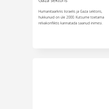
Gaza sektoris
Humanitaarkriis Iisraelis ja Gaza sektoris,
hukkunuid on üle 2000. Kutsume toetama
relvakonfliktis kannatada saanud inimesi.