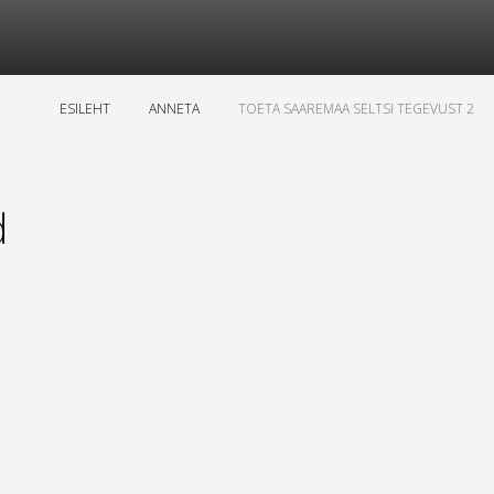
ESILEHT
ANNETA
TOETA SAAREMAA SELTSI TEGEVUST 2
d