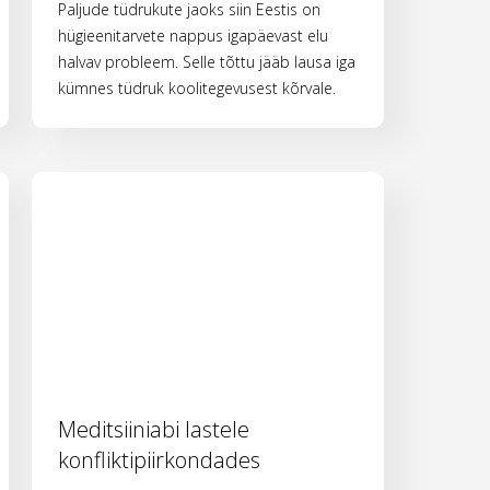
Paljude tüdrukute jaoks siin Eestis on
hügieenitarvete nappus igapäevast elu
halvav probleem. Selle tõttu jääb lausa iga
kümnes tüdruk koolitegevusest kõrvale.
Meditsiiniabi lastele
konfliktipiirkondades