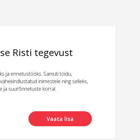
se Risti tegevust
 ja ennetustööks. Samuti toidu,
vähekindlustatud inimestele ning selleks,
ide ja suurõnnetuste korral.
Vaata lisa