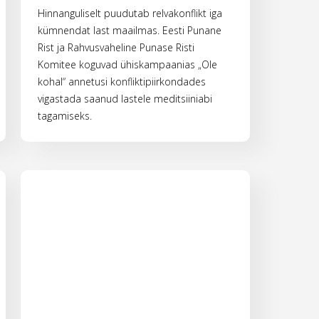
Hinnanguliselt puudutab relvakonflikt iga
kümnendat last maailmas. Eesti Punane
Rist ja Rahvusvaheline Punase Risti
Komitee koguvad ühiskampaanias „Ole
kohal“ annetusi konfliktipiirkondades
vigastada saanud lastele meditsiiniabi
tagamiseks.