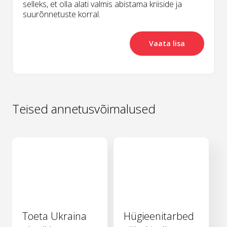
selleks, et olla alati valmis abistama kriiside ja
suurõnnetuste korral.
Vaata lisa
Teised annetusvõimalused
Toeta Ukraina
Hügieenitarbed