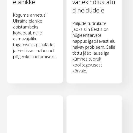
elanikke
vähekindlustatu
d neidudele
Kogume annetusi
Ukraina elanike
Paljude tüdrukute
abistamiseks
jaoks siin Eestis on
kohapeal, neile
hügieenitarvete
esmavajaliku
nappus igapäevast elu
tagamiseks piirialadel
halvav probleem. Selle
ja Eestisse saabunud
tõttu jääb lausa iga
põgenike toetamiseks.
kümnes tüdruk
koolitegevusest
kõrvale.