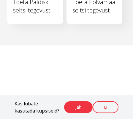
Toeta Paldiski
Toeta Põlvamaa
seltsi tegevust
seltsi tegevust
Kas lubate
Jah
Ei
kasutada küpsiseid?