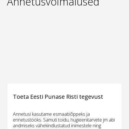
Annetusvõimalused
Toeta Eesti Punase Risti tegevust
Annetusi kasutame esmaabiõppeks ja
ennetustööks. Samuti toidu, hügieenitarvete jm abi
andmiseks vähekindlustatud inimestele ning