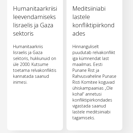
Humanitaarkriisi
Meditsiiniabi
leevendamiseks
lastele
Iisraelis ja Gaza
konfliktipiirkond
sektoris
ades
Humanitaarkriis
Hinnanguliselt
Iisraelis ja Gaza
puudutab relvakonflikt
sektoris, hukkunuid on
iga kümnendat last
üle 2000. Kutsume
maailmas. Eesti
toetama relvakonfliktis
Punane Rist ja
kannatada saanud
Rahvusvaheline Punase
inimesi.
Risti Komitee koguvad
ühiskampaanias „Ole
kohal“ annetusi
konfliktipiirkondades
vigastada saanud
lastele meditsiiniabi
tagamiseks.