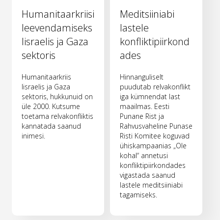
Humanitaarkriisi
Meditsiiniabi
leevendamiseks
lastele
Iisraelis ja Gaza
konfliktipiirkond
sektoris
ades
Humanitaarkriis
Hinnanguliselt
Iisraelis ja Gaza
puudutab relvakonflikt
sektoris, hukkunuid on
iga kümnendat last
üle 2000. Kutsume
maailmas. Eesti
toetama relvakonfliktis
Punane Rist ja
kannatada saanud
Rahvusvaheline Punase
inimesi.
Risti Komitee koguvad
ühiskampaanias „Ole
kohal“ annetusi
konfliktipiirkondades
vigastada saanud
lastele meditsiiniabi
tagamiseks.