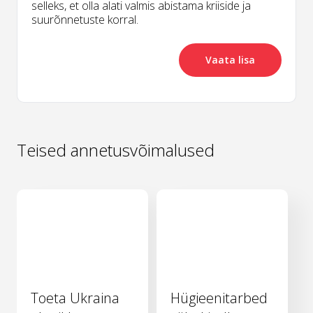
selleks, et olla alati valmis abistama kriiside ja
suurõnnetuste korral.
Vaata lisa
Teised annetusvõimalused
Toeta Ukraina
Hügieenitarbed