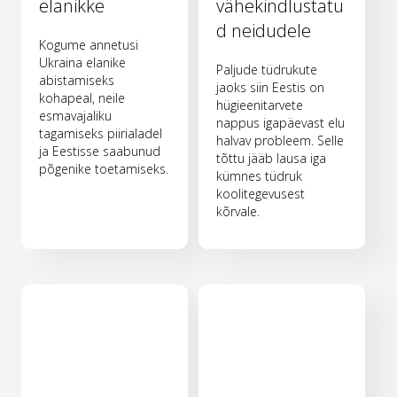
elanikke
vähekindlustatu
d neidudele
Kogume annetusi
Ukraina elanike
Paljude tüdrukute
abistamiseks
jaoks siin Eestis on
kohapeal, neile
hügieenitarvete
esmavajaliku
nappus igapäevast elu
tagamiseks piirialadel
halvav probleem. Selle
ja Eestisse saabunud
tõttu jääb lausa iga
põgenike toetamiseks.
kümnes tüdruk
koolitegevusest
kõrvale.