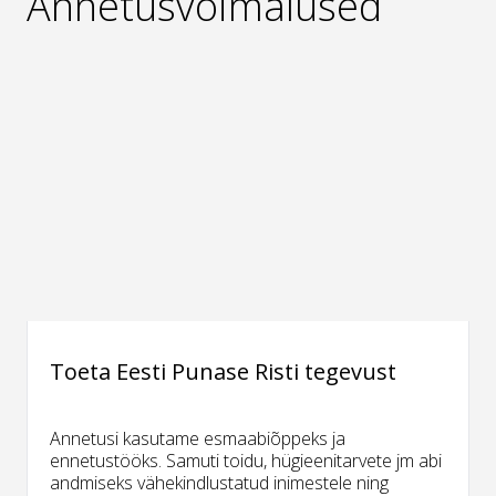
Annetusvõimalused
Toeta Eesti Punase Risti tegevust
Annetusi kasutame esmaabiõppeks ja
ennetustööks. Samuti toidu, hügieenitarvete jm abi
andmiseks vähekindlustatud inimestele ning