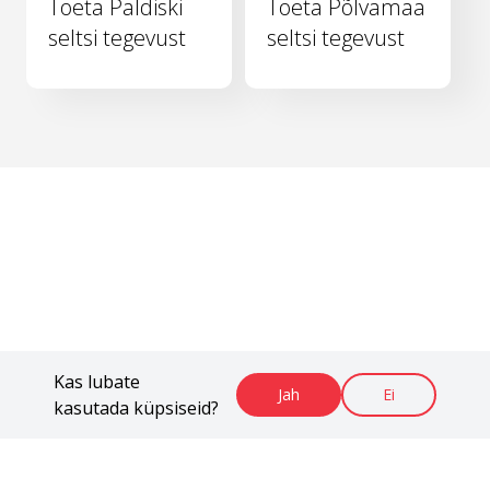
Toeta Paldiski
Toeta Põlvamaa
seltsi tegevust
seltsi tegevust
Kas lubate
Jah
Ei
kasutada küpsiseid?