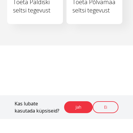
Toeta Paldiski
Toeta Põlvamaa
seltsi tegevust
seltsi tegevust
Kas lubate
Jah
Ei
kasutada küpsiseid?