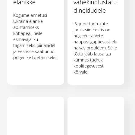
elanikke
vähekindlustatu
d neidudele
Kogume annetusi
Ukraina elanike
Paljude tüdrukute
abistamiseks
jaoks siin Eestis on
kohapeal, neile
hügieenitarvete
esmavajaliku
nappus igapäevast elu
tagamiseks piirialadel
halvav probleem. Selle
ja Eestisse saabunud
tõttu jääb lausa iga
põgenike toetamiseks.
kümnes tüdruk
koolitegevusest
kõrvale.