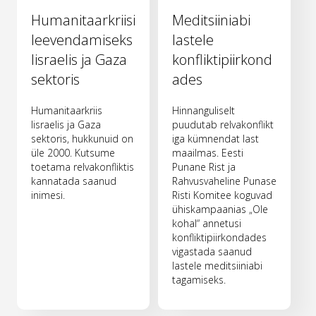
Humanitaarkriisi
Meditsiiniabi
leevendamiseks
lastele
Iisraelis ja Gaza
konfliktipiirkond
sektoris
ades
Humanitaarkriis
Hinnanguliselt
Iisraelis ja Gaza
puudutab relvakonflikt
sektoris, hukkunuid on
iga kümnendat last
üle 2000. Kutsume
maailmas. Eesti
toetama relvakonfliktis
Punane Rist ja
kannatada saanud
Rahvusvaheline Punase
inimesi.
Risti Komitee koguvad
ühiskampaanias „Ole
kohal“ annetusi
konfliktipiirkondades
vigastada saanud
lastele meditsiiniabi
tagamiseks.