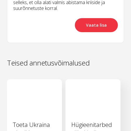
selleks, et olla alati valmis abistama kriiside ja
suurõnnetuste korral.
Vaata lisa
Teised annetusvõimalused
Toeta Ukraina
Hügieenitarbed