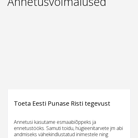
Annetusvõimalused
Toeta Eesti Punase Risti tegevust
Annetusi kasutame esmaabiõppeks ja
ennetustööks. Samuti toidu, hügieenitarvete jm abi
andmiseks vähekindlustatud inimestele ning