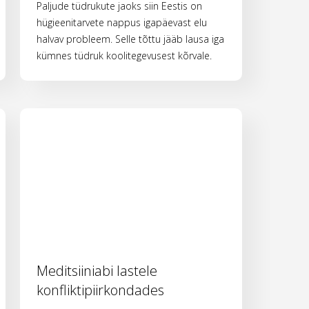
Paljude tüdrukute jaoks siin Eestis on
hügieenitarvete nappus igapäevast elu
halvav probleem. Selle tõttu jääb lausa iga
kümnes tüdruk koolitegevusest kõrvale.
Meditsiiniabi lastele
konfliktipiirkondades