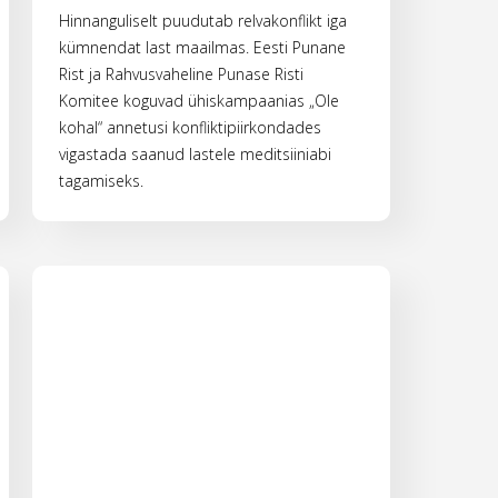
Hinnanguliselt puudutab relvakonflikt iga
kümnendat last maailmas. Eesti Punane
Rist ja Rahvusvaheline Punase Risti
Komitee koguvad ühiskampaanias „Ole
kohal“ annetusi konfliktipiirkondades
vigastada saanud lastele meditsiiniabi
tagamiseks.