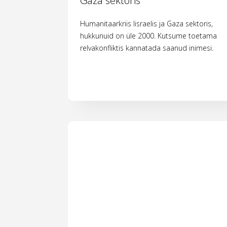
Gaza sektoris
Humanitaarkriis Iisraelis ja Gaza sektoris,
hukkunuid on üle 2000. Kutsume toetama
relvakonfliktis kannatada saanud inimesi.