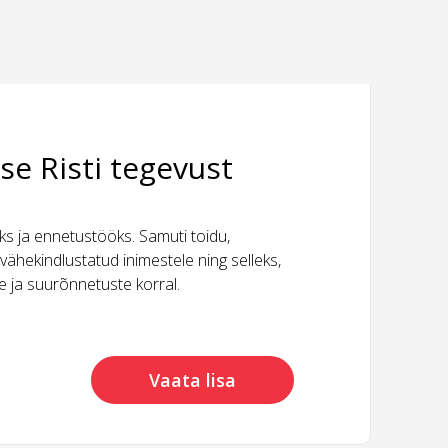
se Risti tegevust
 ja ennetustööks. Samuti toidu,
vähekindlustatud inimestele ning selleks,
ide ja suurõnnetuste korral.
Vaata lisa