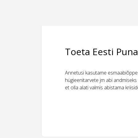
Toeta Eesti Puna
Annetusi kasutame esmaabiõppeks
hügieenitarvete jm abi andmiseks 
et olla alati valmis abistama kriis