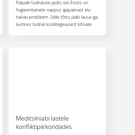
Paljude tüdrukute jaoks siin Eestis on
hügieenitarvete nappus igapäevast elu
halvav probleem. Selle tõttu jääb lausa iga
kümnes tüdruk koolitegevusest kõrvale.
Meditsiiniabi lastele
konfliktipiirkondades