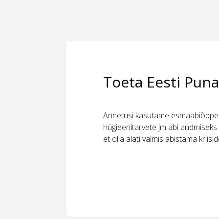
Toeta Eesti Puna
Annetusi kasutame esmaabiõppeks
hügieenitarvete jm abi andmiseks 
et olla alati valmis abistama kriis