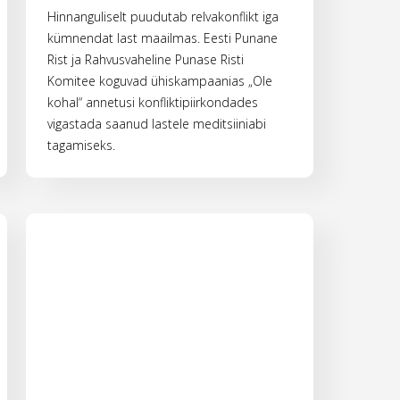
Hinnanguliselt puudutab relvakonflikt iga
kümnendat last maailmas. Eesti Punane
Rist ja Rahvusvaheline Punase Risti
Komitee koguvad ühiskampaanias „Ole
kohal“ annetusi konfliktipiirkondades
vigastada saanud lastele meditsiiniabi
tagamiseks.