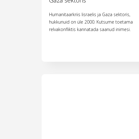
Gaza sektoris
Humanitaarkriis Iisraelis ja Gaza sektoris,
hukkunuid on üle 2000. Kutsume toetama
relvakonfliktis kannatada saanud inimesi.