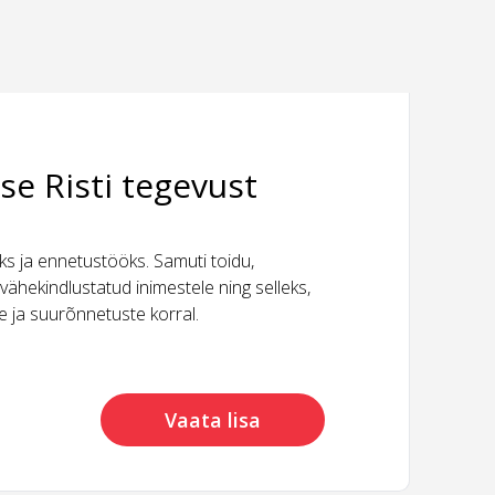
se Risti tegevust
 ja ennetustööks. Samuti toidu,
vähekindlustatud inimestele ning selleks,
ide ja suurõnnetuste korral.
Vaata lisa