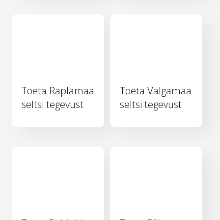
Toeta Raplamaa
Toeta Valgamaa
seltsi tegevust
seltsi tegevust