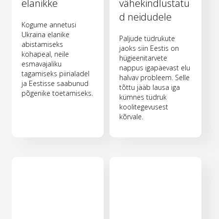
elanikke
vähekindlustatu
d neidudele
Kogume annetusi
Ukraina elanike
Paljude tüdrukute
abistamiseks
jaoks siin Eestis on
kohapeal, neile
hügieenitarvete
esmavajaliku
nappus igapäevast elu
tagamiseks piirialadel
halvav probleem. Selle
ja Eestisse saabunud
tõttu jääb lausa iga
põgenike toetamiseks.
kümnes tüdruk
koolitegevusest
kõrvale.