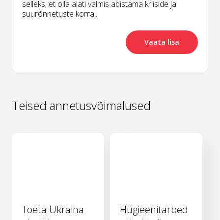
selleks, et olla alati valmis abistama kriiside ja
suurõnnetuste korral.
Vaata lisa
Teised annetusvõimalused
Toeta Ukraina
Hügieenitarbed