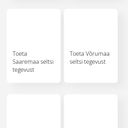
Toeta
Toeta Võrumaa
Saaremaa seltsi
seltsi tegevust
tegevust