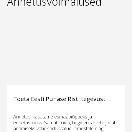
Annetusvõimalused
Toeta Eesti Punase Risti tegevust
Annetusi kasutame esmaabiõppeks ja
ennetustööks. Samuti toidu, hügieenitarvete jm abi
andmiseks vähekindlustatud inimestele ning