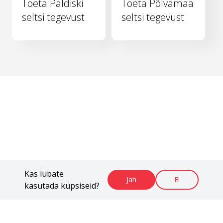
Toeta Paldiski
Toeta Põlvamaa
seltsi tegevust
seltsi tegevust
Kas lubate
Jah
Ei
kasutada küpsiseid?