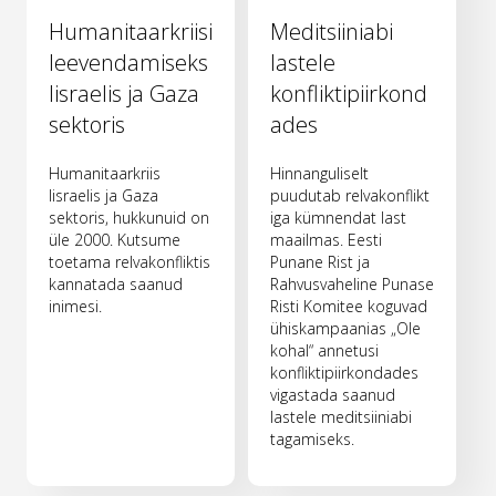
Humanitaarkriisi
Meditsiiniabi
leevendamiseks
lastele
Iisraelis ja Gaza
konfliktipiirkond
sektoris
ades
Humanitaarkriis
Hinnanguliselt
Iisraelis ja Gaza
puudutab relvakonflikt
sektoris, hukkunuid on
iga kümnendat last
üle 2000. Kutsume
maailmas. Eesti
toetama relvakonfliktis
Punane Rist ja
kannatada saanud
Rahvusvaheline Punase
inimesi.
Risti Komitee koguvad
ühiskampaanias „Ole
kohal“ annetusi
konfliktipiirkondades
vigastada saanud
lastele meditsiiniabi
tagamiseks.