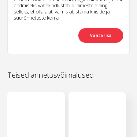
andmiseks vähekindlustatud inimestele ning
selleks, et olla alati valmis abistama kriiside ja
suurõnnetuste korral.
Vaata lisa
Teised annetusvõimalused