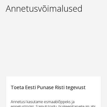
Annetusvõimalused
Toeta Eesti Punase Risti tegevust
Annetusi kasutame esmaabiõppeks ja
ennetustööks. Samuti toidu, hügieenitarvete jm abi