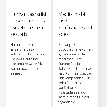
Humanitaarkriisi
Meditsiiniabi
leevendamiseks
lastele
Iisraelis ja Gaza
konfliktipiirkond
sektoris
ades
Humanitaarkriis
Hinnanguliselt
Iisraelis ja Gaza
puudutab relvakonflikt
sektoris, hukkunuid on
iga kümnendat last
üle 2000. Kutsume
maailmas. Eesti
toetama relvakonfliktis
Punane Rist ja
kannatada saanud
Rahvusvaheline Punase
inimesi.
Risti Komitee koguvad
ühiskampaanias „Ole
kohal“ annetusi
konfliktipiirkondades
vigastada saanud
lastele meditsiiniabi
tagamiseks.