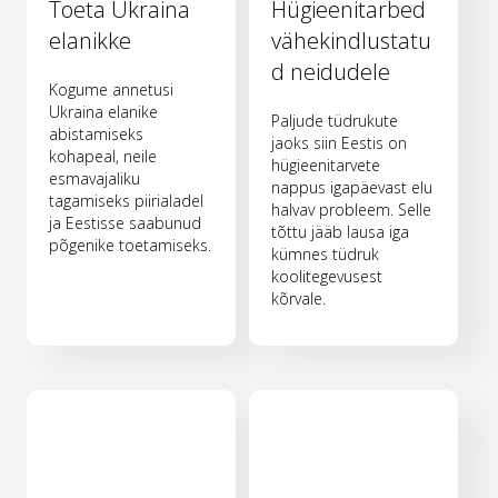
Toeta Ukraina
Hügieenitarbed
elanikke
vähekindlustatu
d neidudele
Kogume annetusi
Ukraina elanike
Paljude tüdrukute
abistamiseks
jaoks siin Eestis on
kohapeal, neile
hügieenitarvete
esmavajaliku
nappus igapäevast elu
tagamiseks piirialadel
halvav probleem. Selle
ja Eestisse saabunud
tõttu jääb lausa iga
põgenike toetamiseks.
kümnes tüdruk
koolitegevusest
kõrvale.